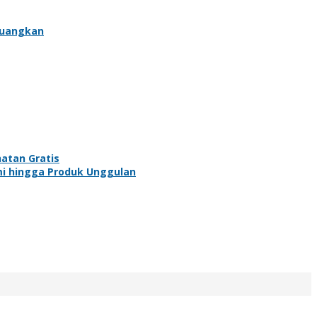
juangkan
atan Gratis
mi hingga Produk Unggulan