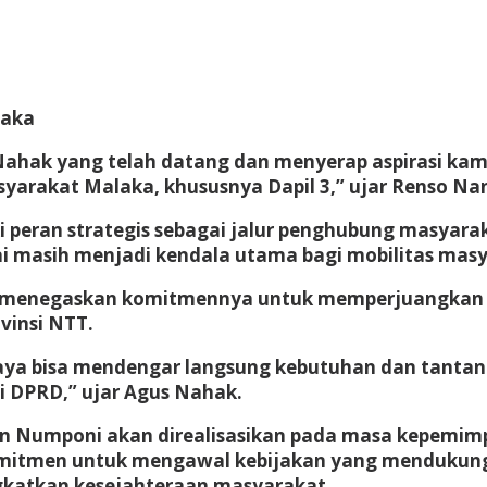
laka
Nahak yang telah datang dan menyerap aspirasi kam
arakat Malaka, khususnya Dapil 3,” ujar Renso Nan
eran strategis sebagai jalur penghubung masyaraka
ai masih menjadi kendala utama bagi mobilitas mas
k menegaskan komitmennya untuk memperjuangkan 
vinsi NTT.
saya bisa mendengar langsung kebutuhan dan tanta
 DPRD,” ujar Agus Nahak.
Numponi akan direalisasikan pada masa kepemimpin
rkomitmen untuk mengawal kebijakan yang mendukung
katkan kesejahteraan masyarakat.