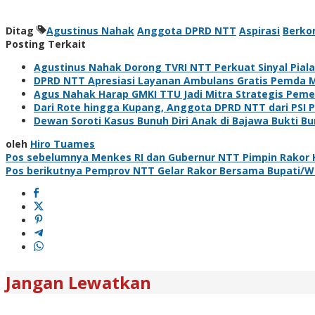
Ditag
Agustinus Nahak
Anggota DPRD NTT
Aspirasi
Berko
Posting Terkait
Agustinus Nahak Dorong TVRI NTT Perkuat Sinyal Pial
DPRD NTT Apresiasi Layanan Ambulans Gratis Pemda M
Agus Nahak Harap GMKI TTU Jadi Mitra Strategis Peme
Dari Rote hingga Kupang, Anggota DPRD NTT dari PSI 
Dewan Soroti Kasus Bunuh Diri Anak di Bajawa Bukti B
oleh
Hiro Tuames
Navigasi
Pos sebelumnya
Menkes RI dan Gubernur NTT Pimpin Rakor 
Pos berikutnya
Pemprov NTT Gelar Rakor Bersama Bupati/Wa
pos
Jangan Lewatkan