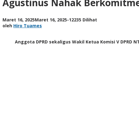
Agustinus Nahak Berkomitme
Aspirasi
Masyarakat
Malaka
oleh
Maret 16, 2025
Maret 16, 2025
-
12235 Dilihat
Hiro
oleh
Hiro Tuames
Tuames
Anggota DPRD sekaligus Wakil Ketua Komisi V DPRD N