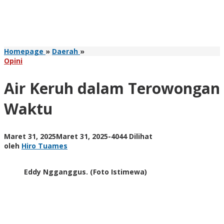
Air
Homepage
»
Daerah
»
Keruh
Opini
dalam
Terowongan
Air Keruh dalam Terowongan
Waktu
Waktu
oleh
Maret 31, 2025
Maret 31, 2025
-
4044 Dilihat
Hiro
oleh
Hiro Tuames
Tuames
Eddy Ngganggus. (Foto Istimewa)