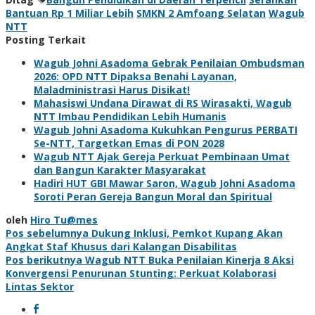
Bantuan Rp 1 Miliar Lebih
SMKN 2 Amfoang Selatan
Wagub
NTT
Posting Terkait
Wagub Johni Asadoma Gebrak Penilaian Ombudsman
2026: OPD NTT Dipaksa Benahi Layanan,
Maladministrasi Harus Disikat!
Mahasiswi Undana Dirawat di RS Wirasakti, Wagub
NTT Imbau Pendidikan Lebih Humanis
Wagub Johni Asadoma Kukuhkan Pengurus PERBATI
Se-NTT, Targetkan Emas di PON 2028
Wagub NTT Ajak Gereja Perkuat Pembinaan Umat
dan Bangun Karakter Masyarakat
Hadiri HUT GBI Mawar Saron, Wagub Johni Asadoma
Soroti Peran Gereja Bangun Moral dan Spiritual
oleh
Hiro Tu@mes
Navigasi
Pos sebelumnya
Dukung Inklusi, Pemkot Kupang Akan
Angkat Staf Khusus dari Kalangan Disabilitas
pos
Pos berikutnya
Wagub NTT Buka Penilaian Kinerja 8 Aksi
Konvergensi Penurunan Stunting: Perkuat Kolaborasi
Lintas Sektor