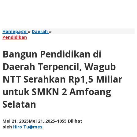
Bangun
Homepage
»
Daerah
»
Pendidikan
Pendidikan
di
Daerah
Bangun Pendidikan di
Terpencil,
Wagub
Daerah Terpencil, Wagub
NTT
Serahkan
NTT Serahkan Rp1,5 Miliar
Rp1,5
Miliar
untuk SMKN 2 Amfoang
untuk
SMKN
Selatan
2
Amfoang
Selatan
oleh
Mei 21, 2025
Mei 21, 2025
-
1055 Dilihat
Hiro
oleh
Hiro Tu@mes
Tu@mes