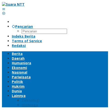
Lewati
ke
konten
Pencarian
Indeks Berita
Terms of Service
Redaksi
Berita
Daerah
Humaniora
Ekonomi
Nasional
Pariwisata
Politik
Hukrim
Dunia
Lainnya
Teknologi
Olahraga