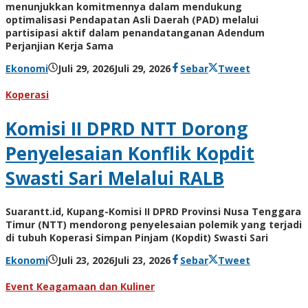
menunjukkan komitmennya dalam mendukung
optimalisasi Pendapatan Asli Daerah (PAD) melalui
partisipasi aktif dalam penandatanganan Adendum
Perjanjian Kerja Sama
oleh
Ekonomi
Juli 29, 2026
Juli 29, 2026
Sebar
Tweet
Hiro
Tu@mes
Koperasi
Komisi II DPRD NTT Dorong
Penyelesaian Konflik Kopdit
Swasti Sari Melalui RALB
Suarantt.id, Kupang-Komisi II DPRD Provinsi Nusa Tenggara
Timur (NTT) mendorong penyelesaian polemik yang terjadi
di tubuh Koperasi Simpan Pinjam (Kopdit) Swasti Sari
oleh
Ekonomi
Juli 23, 2026
Juli 23, 2026
Sebar
Tweet
Hiro
Tu@mes
Event Keagamaan dan Kuliner