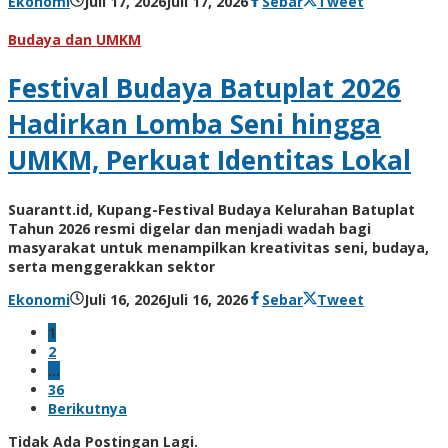
oleh
Ekonomi
Juli 17, 2026
Juli 17, 2026
Sebar
Tweet
Hiro
Tu@mes
Budaya dan UMKM
Festival Budaya Batuplat 2026
Hadirkan Lomba Seni hingga
UMKM, Perkuat Identitas Lokal
Suarantt.id, Kupang-Festival Budaya Kelurahan Batuplat
Tahun 2026 resmi digelar dan menjadi wadah bagi
masyarakat untuk menampilkan kreativitas seni, budaya,
serta menggerakkan sektor
oleh
Ekonomi
Juli 16, 2026
Juli 16, 2026
Sebar
Tweet
Hiro
1
Tu@mes
2
…
36
Berikutnya
Tidak Ada Postingan Lagi.