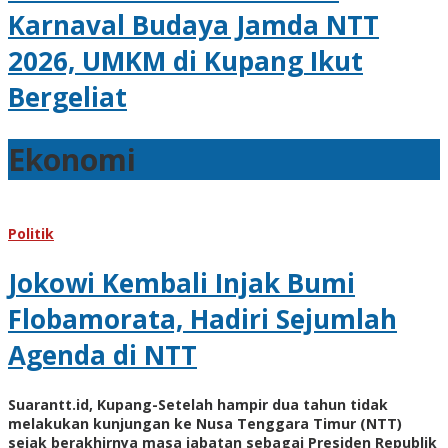
Karnaval Budaya Jamda NTT
2026, UMKM di Kupang Ikut
Bergeliat
Ekonomi
Ekonomi
Agustus
2,
2026
Agustus
Politik
2,
2026
Jokowi Kembali Injak Bumi
oleh
Hiro
Sebar
Flobamorata, Hadiri Sejumlah
Tu@mes
Tweet
Agenda di NTT
Suarantt.id, Kupang-Setelah hampir dua tahun tidak
melakukan kunjungan ke Nusa Tenggara Timur (NTT)
sejak berakhirnya masa jabatan sebagai Presiden Republik