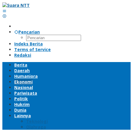
Lewati
ke
konten
Pencarian
Indeks Berita
Terms of Service
Redaksi
Berita
Daerah
Humaniora
Ekonomi
Nasional
Pariwisata
Politik
Hukrim
Dunia
Lainnya
Teknologi
Olahraga