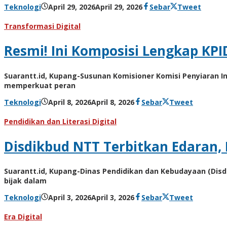
oleh
Teknologi
April 29, 2026
April 29, 2026
Sebar
Tweet
Hiro
Tu@mes
Transformasi Digital
Resmi! Ini Komposisi Lengkap KPI
Suarantt.id, Kupang-Susunan Komisioner Komisi Penyiaran 
memperkuat peran
oleh
Teknologi
April 8, 2026
April 8, 2026
Sebar
Tweet
Hiro
Tu@mes
Pendidikan dan Literasi Digital
Disdikbud NTT Terbitkan Edaran, 
Suarantt.id, Kupang-Dinas Pendidikan dan Kebudayaan (Dis
bijak dalam
oleh
Teknologi
April 3, 2026
April 3, 2026
Sebar
Tweet
Hiro
Tu@mes
Era Digital