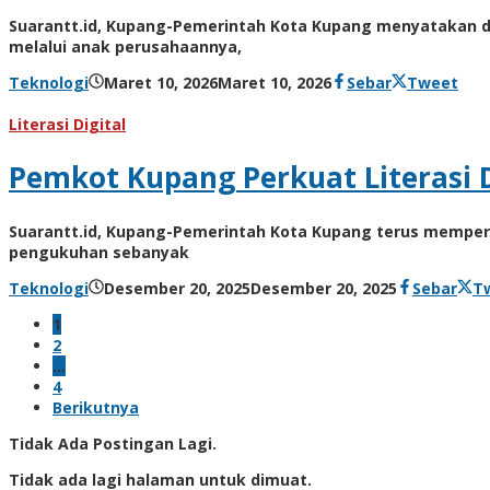
Suarantt.id, Kupang-Pemerintah Kota Kupang menyatakan du
melalui anak perusahaannya,
oleh
Teknologi
Maret 10, 2026
Maret 10, 2026
Sebar
Tweet
Hiro
Tu@mes
Literasi Digital
Pemkot Kupang Perkuat Literasi 
Suarantt.id, Kupang-Pemerintah Kota Kupang terus memperku
pengukuhan sebanyak
oleh
Teknologi
Desember 20, 2025
Desember 20, 2025
Sebar
T
Hiro
1
Tu@mes
2
…
4
Berikutnya
Tidak Ada Postingan Lagi.
Tidak ada lagi halaman untuk dimuat.