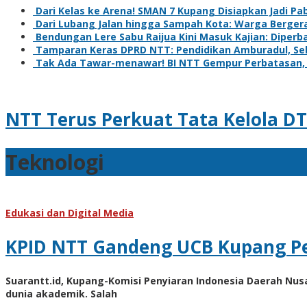
Dari Kelas ke Arena! SMAN 7 Kupang Disiapkan Jadi Pa
Dari Lubang Jalan hingga Sampah Kota: Warga Berger
Bendungan Lere Sabu Raijua Kini Masuk Kajian: Diperba
Tamparan Keras DPRD NTT: Pendidikan Amburadul, Se
Tak Ada Tawar-menawar! BI NTT Gempur Perbatasan, R
NTT Terus Perkuat Tata Kelola 
Teknologi
Teknologi
Juli
28,
2026
Juli
Edukasi dan Digital Media
28,
2026
KPID NTT Gandeng UCB Kupang Per
oleh
Hiro
Sebar
Tu@mes
Suarantt.id, Kupang-Komisi Penyiaran Indonesia Daerah N
Tweet
dunia akademik. Salah