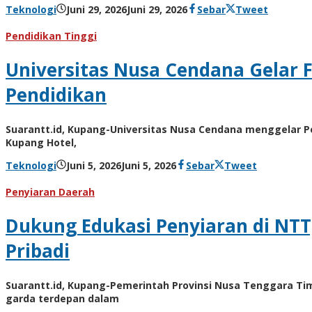
oleh
Teknologi
Juni 29, 2026
Juni 29, 2026
Sebar
Tweet
Hiro
Tu@mes
Pendidikan Tinggi
Universitas Nusa Cendana Gelar 
Pendidikan
Suarantt.id, Kupang-Universitas Nusa Cendana menggelar Pe
Kupang Hotel,
oleh
Teknologi
Juni 5, 2026
Juni 5, 2026
Sebar
Tweet
Hiro
Tu@mes
Penyiaran Daerah
Dukung Edukasi Penyiaran di NTT
Pribadi
Suarantt.id, Kupang-Pemerintah Provinsi Nusa Tenggara T
garda terdepan dalam