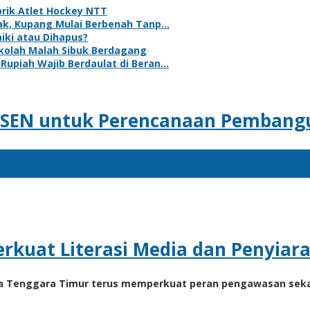
brik Atlet Hockey NTT
ak, Kupang Mulai Berbenah Tanp…
iki atau Dihapus?
kolah Malah Sibuk Berdagang
upiah Wajib Berdaulat di Beran…
DTSEN untuk Perencanaan Pembang
kuat Literasi Media dan Penyiara
usa Tenggara Timur terus memperkuat peran pengawasan sek