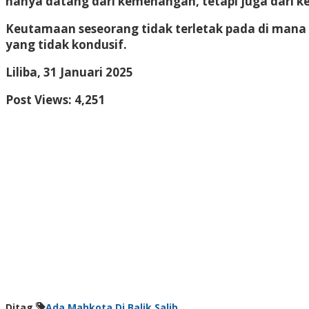
hanya datang dari kemenangan, tetapi juga dari 
Keutamaan seseorang tidak terletak pada di mana ia 
yang tidak kondusif.
Liliba, 31 Januari
2025
Post Views:
4,251
Ditag
Ada Mahkota
Di Balik Salib