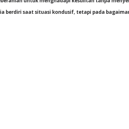
keberanian untuk menghadapi kesulitan tanpa menye
berdiri saat situasi kondusif, tetapi pada bagaimana