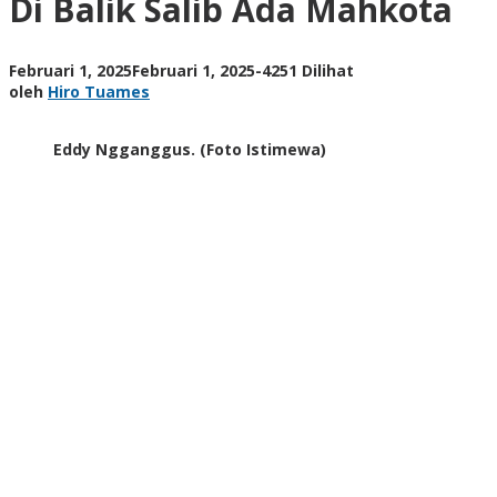
Di Balik Salib Ada Mahkota
Mahkota
oleh
Februari 1, 2025
Februari 1, 2025
-
4251 Dilihat
Hiro
oleh
Hiro Tuames
Tuames
Eddy Ngganggus. (Foto Istimewa)