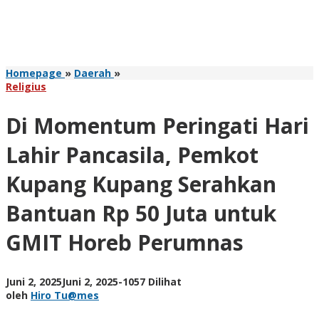
Di
Homepage
»
Daerah
»
Momentum
Religius
Peringati
Hari
Di Momentum Peringati Hari
Lahir
Pancasila,
Lahir Pancasila, Pemkot
Pemkot
Kupang
Kupang Kupang Serahkan
Kupang
Serahkan
Bantuan Rp 50 Juta untuk
Bantuan
Rp
GMIT Horeb Perumnas
50
Juta
untuk
GMIT
oleh
Juni 2, 2025
Juni 2, 2025
-
1057 Dilihat
Horeb
Hiro
oleh
Hiro Tu@mes
Perumnas
Tu@mes