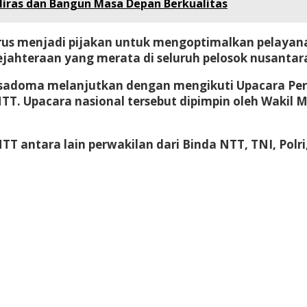
iras dan Bangun Masa Depan Berkualitas
rus menjadi pijakan untuk mengoptimalkan pelayana
ejahteraan yang merata di seluruh pelosok nusant
Asadoma melanjutkan dengan mengikuti Upacara Peri
NTT. Upacara nasional tersebut dipimpin oleh Wakil 
T antara lain perwakilan dari Binda NTT, TNI, Pol
thi jilbab
DAYWINBET
GOBETASIA
GOBET
GOBET
DA
T
DAYWINBET
slot 4d gacor
agen gacor
Bokep Indon
TAM
slot maxwin
SLOT GACOR
agen gacor
DAYWINBE
ET
situs gobet
GOBET
slot gacor
gobet slot
gobet slo
A
GOBETASIA
slot gacor
slot demo
slot demo
DAYWIN