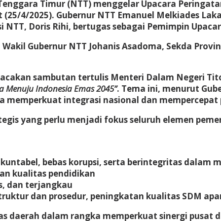
Tenggara Timur (NTT) menggelar Upacara Peringata
(25/4/2025). Gubernur NTT Emanuel Melkiades Laka 
 NTT, Doris Rihi, bertugas sebagai Pemimpin Upacar
eh Wakil Gubernur NTT Johanis Asadoma, Sekda Provi
cakan sambutan tertulis Menteri Dalam Negeri Tito
a Menuju Indonesia Emas 2045”
. Tema ini, menurut Gub
a memperkuat integrasi nasional dan mempercepat 
gis yang perlu menjadi fokus seluruh elemen pemer
ntabel, bebas korupsi, serta berintegritas dalam 
n kualitas pendidikan
s, dan terjangkau
truktur dan prosedur, peningkatan kualitas SDM apa
tas daerah dalam rangka memperkuat sinergi pusat 