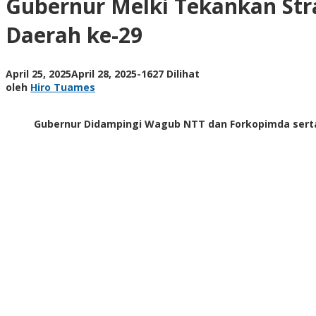
Gubernur Melki Tekankan St
Pembangunan
Daerah
Daerah ke-29
dalam
Peringatan
Hari
oleh
April 25, 2025
April 28, 2025
-
1627 Dilihat
Otonomi
Hiro
oleh
Hiro Tuames
Daerah
Tuames
ke-
29
Gubernur Didampingi Wagub NTT dan Forkopimda serta 