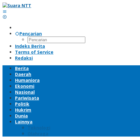
Lewati
ke
konten
Pencarian
Indeks Berita
Terms of Service
Redaksi
Berita
Daerah
Humaniora
Ekonomi
Nasional
Pariwisata
Politik
Hukrim
Dunia
Lainnya
Teknologi
Olahraga