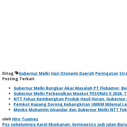
Ditag
Gubernur Melki
Hari Otonomi Daerah
Peringatan
Str
Posting Terkait
Gubernur Melki Bongkar Akar Masalah PT Flobamor, Ben
Gubernur Melki Perkenalkan Maskot PESONAS II 2026, 
NTT Fokus Kembangkan Produk Hasil Hutan: Gubernur 
Pemkot Kupang Dorong Kebangkitan UMKM Milenial Lew
Menko Muhaimin Iskandar dan Gubernur Melki NTT Fo
oleh
Hiro Tuames
Navigasi
Pos sebelumnya
Karel Muskanan: Gymnastics Jadi Jalan Bar