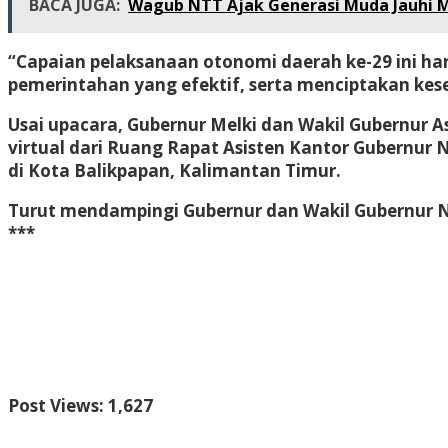
BACA JUGA:
Wagub NTT Ajak Generasi Muda Jauhi M
“Capaian pelaksanaan otonomi daerah ke-29 ini ha
pemerintahan yang efektif, serta menciptakan kes
Usai upacara, Gubernur Melki dan Wakil Gubernur 
virtual dari Ruang Rapat Asisten Kantor Gubernur 
di Kota Balikpapan, Kalimantan Timur.
Turut mendampingi Gubernur dan Wakil Gubernur NT
***
Bokep Indonesia Terbaru
Bokep Jepang Jav
Bokep uk
INDONESIA
BOKEP LIVE VCS
agen gacor
DAYWINBE
GACOR
SLOT GACOR
SCATTER HITAM
SCATTER HI
DAYWINBET
GOBETASIA
x1000
slot gacor
DAYWINB
gacor terpercaya
slot gacor
GOBETASIA
GOBETASI
Post Views:
1,627