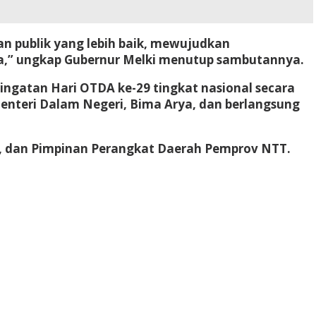
n publik yang lebih baik, mewujudkan
ara,” ungkap Gubernur Melki menutup sambutannya.
ngatan Hari OTDA ke-29 tingkat nasional secara
Menteri Dalam Negeri, Bima Arya, dan berlangsung
ri, dan Pimpinan Perangkat Daerah Pemprov NTT.
YWINBET
SLOT GACOR
BOKEP INDO
BOKEP
esia Terbaru
DAYWINBET
SLOT GACOR
SLOT
T
slot gacor
DAYWINBET
DAYWINBET
GOBETASIA
t
gobet slot
gobet slot
slot gacor
situs slot online
BET