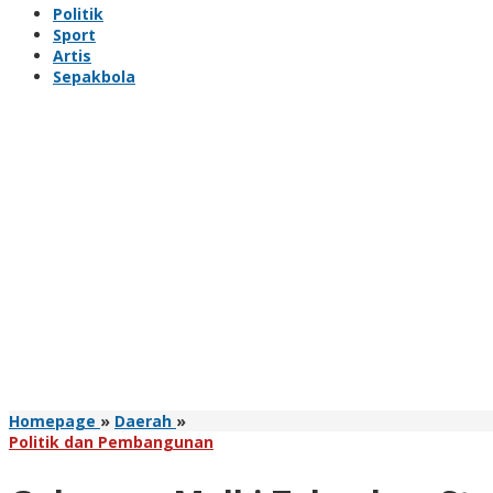
Politik
Sport
Artis
Sepakbola
Gubernur
Homepage
»
Daerah
»
Melki
Politik dan Pembangunan
Tekankan
Strategi