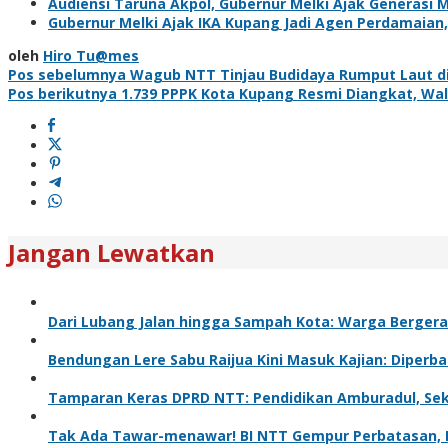
Audiensi Taruna Akpol, Gubernur Melki Ajak Generasi 
Gubernur Melki Ajak IKA Kupang Jadi Agen Perdamaian, 
oleh
Hiro Tu@mes
Navigasi
Pos sebelumnya
Wagub NTT Tinjau Budidaya Rumput Laut di
Pos berikutnya
1.739 PPPK Kota Kupang Resmi Diangkat, Wa
pos
Jangan Lewatkan
Dari Lubang Jalan hingga Sampah Kota: Warga Bergera
Bendungan Lere Sabu Raijua Kini Masuk Kajian: Diperba
Tamparan Keras DPRD NTT: Pendidikan Amburadul, Sek
Tak Ada Tawar-menawar! BI NTT Gempur Perbatasan, R