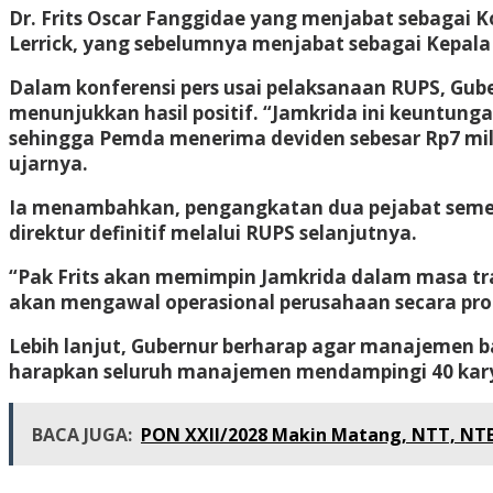
Dr. Frits Oscar Fanggidae yang menjabat sebagai K
Lerrick, yang sebelumnya menjabat sebagai Kepala D
Dalam konferensi pers usai pelaksanaan RUPS, Gub
menunjukkan hasil positif. “Jamkrida ini keuntun
sehingga Pemda menerima deviden sebesar Rp7 mili
ujarnya.
Ia menambahkan, pengangkatan dua pejabat sement
direktur definitif melalui RUPS selanjutnya.
“Pak Frits akan memimpin Jamkrida dalam masa tran
akan mengawal operasional perusahaan secara prof
Lebih lanjut, Gubernur berharap agar manajemen 
harapkan seluruh manajemen mendampingi 40 karyaw
BACA JUGA:
PON XXII/2028 Makin Matang, NTT, NTB