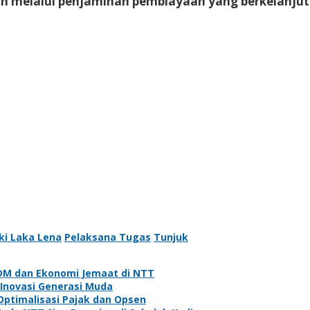
 melalui penjaminan pembiayaan yang berkelanjut
ki Laka Lena
Pelaksana Tugas
Tunjuk
SDM dan Ekonomi Jemaat di NTT
Inovasi Generasi Muda
ptimalisasi Pajak dan Opsen