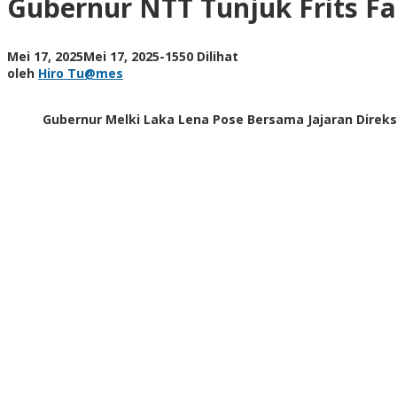
Gubernur NTT Tunjuk Frits Fa
Fanggidae
jadi
Pelaksana
oleh
Mei 17, 2025
Mei 17, 2025
-
1550 Dilihat
Tugas
Hiro
oleh
Hiro Tu@mes
Dirut
Tu@mes
PT.
Jamkrida
Gubernur Melki Laka Lena Pose Bersama Jajaran Direks