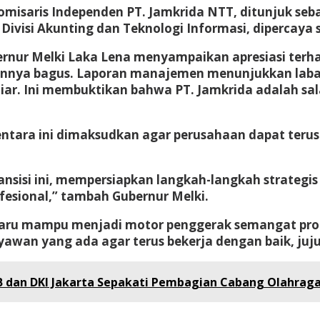
omisaris Independen PT. Jamkrida NTT, ditunjuk seba
ivisi Akunting dan Teknologi Informasi, dipercaya s
ernur Melki Laka Lena menyampaikan apresiasi terh
gannya bagus. Laporan manajemen menunjukkan laba 
ar. Ini membuktikan bahwa PT. Jamkrida adalah sal
ara ini dimaksudkan agar perusahaan dapat terus 
sisi ini, mempersiapkan langkah-langkah strategis 
esional,” tambah Gubernur Melki.
baru mampu menjadi motor penggerak semangat pro
an yang ada agar terus bekerja dengan baik, jujur
 dan DKI Jakarta Sepakati Pembagian Cabang Olahrag