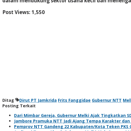
dalam mendukung sektor usaha kecil dan menengah
Post Views:
1,550
Ditag
Dirut PT Jamkrida
Frits Fanggidae
Gubernur NTT
Mel
Posting Terkait
Dari Mimbar Gereja, Gubernur Melki Ajak Tingkatkan 
Jambore Pramuka NTT Jadi Ajang Tempa Karakter dan 
Pemprov NTT Gandeng 22 Kabupaten/Kota Teken PKS O