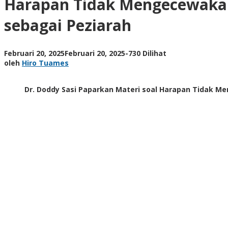
Harapan Tidak Mengecewaka
Memperbaharui
Harapan
sebagai Peziarah
dan
Memahami
Diri
oleh
Februari 20, 2025
Februari 20, 2025
-
730 Dilihat
sebagai
Hiro
oleh
Hiro Tuames
Peziarah
Tuames
Dr. Doddy Sasi Paparkan Materi soal Harapan Tidak M