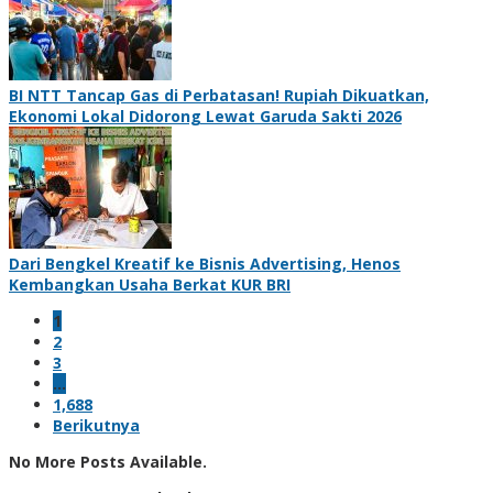
BI NTT Tancap Gas di Perbatasan! Rupiah Dikuatkan,
Ekonomi Lokal Didorong Lewat Garuda Sakti 2026
Dari Bengkel Kreatif ke Bisnis Advertising, Henos
Kembangkan Usaha Berkat KUR BRI
1
2
3
…
1,688
Berikutnya
No More Posts Available.