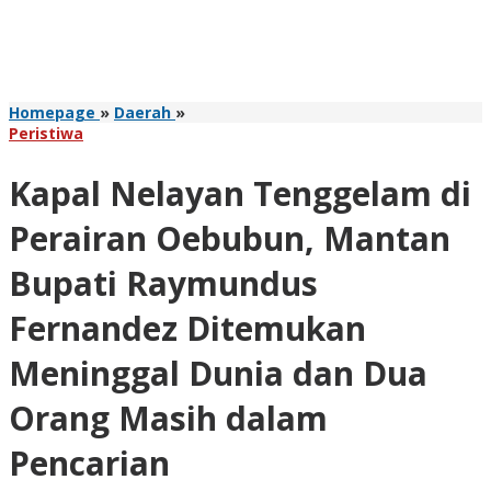
Kapal
Homepage
»
Daerah
»
Nelayan
Peristiwa
Tenggelam
di
Kapal Nelayan Tenggelam di
Perairan
Oebubun,
Perairan Oebubun, Mantan
Mantan
Bupati
Bupati Raymundus
Raymundus
Fernandez
Fernandez Ditemukan
Ditemukan
Meninggal
Meninggal Dunia dan Dua
Dunia
dan
Dua
Orang Masih dalam
Orang
Masih
Pencarian
dalam
Pencarian