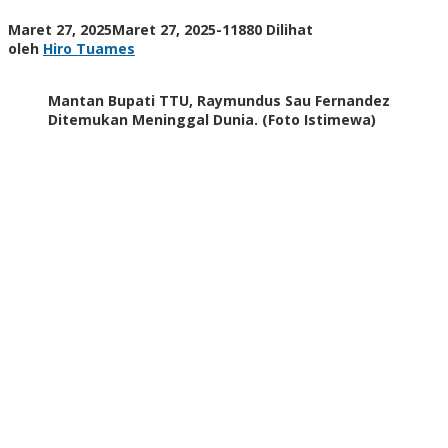
oleh
Maret 27, 2025
Maret 27, 2025
-
11880 Dilihat
Hiro
oleh
Hiro Tuames
Tuames
Mantan Bupati TTU, Raymundus Sau Fernandez
Ditemukan Meninggal Dunia. (Foto Istimewa)