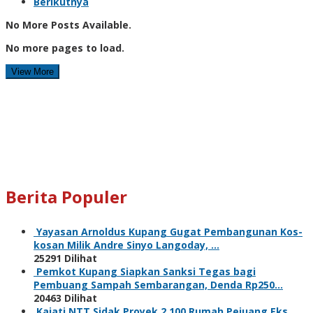
Berikutnya
No More Posts Available.
No more pages to load.
View More
Berita Populer
Yayasan Arnoldus Kupang Gugat Pembangunan Kos-
kosan Milik Andre Sinyo Langoday, …
25291 Dilihat
Pemkot Kupang Siapkan Sanksi Tegas bagi
Pembuang Sampah Sembarangan, Denda Rp250…
20463 Dilihat
Kajati NTT Sidak Proyek 2.100 Rumah Pejuang Eks