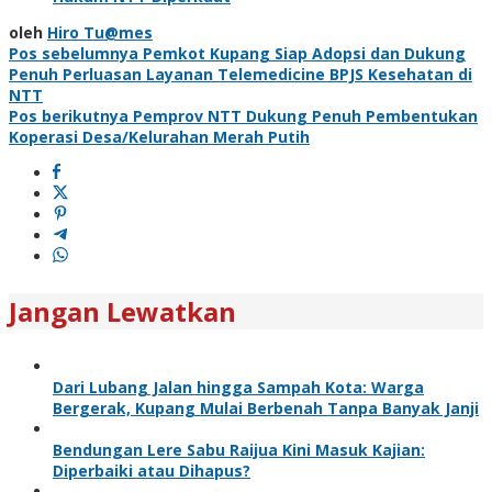
oleh
Hiro Tu@mes
Navigasi
Pos sebelumnya
Pemkot Kupang Siap Adopsi dan Dukung
Penuh Perluasan Layanan Telemedicine BPJS Kesehatan di
pos
NTT
Pos berikutnya
Pemprov NTT Dukung Penuh Pembentukan
Koperasi Desa/Kelurahan Merah Putih
Jangan Lewatkan
Dari Lubang Jalan hingga Sampah Kota: Warga
Bergerak, Kupang Mulai Berbenah Tanpa Banyak Janji
Bendungan Lere Sabu Raijua Kini Masuk Kajian:
Diperbaiki atau Dihapus?