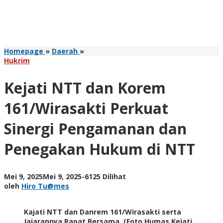
Kejati
Homepage
»
Daerah
»
NTT
Hukrim
dan
Korem
Kejati NTT dan Korem
161/Wirasakti
Perkuat
161/Wirasakti Perkuat
Sinergi
Pengamanan
Sinergi Pengamanan dan
dan
Penegakan
Penegakan Hukum di NTT
Hukum
di
NTT
oleh
Mei 9, 2025
Mei 9, 2025
-
6125 Dilihat
Hiro
oleh
Hiro Tu@mes
Tu@mes
Kajati NTT dan Danrem 161/Wirasakti serta
Jajarannya Rapat Bersama. (Foto Humas Kejati