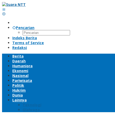
Lewati
ke
konten
Pencarian
Indeks Berita
Terms of Service
Redaksi
Berita
Daerah
Humaniora
Ekonomi
Nasional
Pariwisata
Politik
Hukrim
Dunia
Lainnya
Teknologi
Olahraga