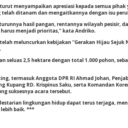
turut menyampaikan apresiasi kepada semua pihak y
 telah ditanam dan mengaitkannya dengan isu peru
urunnya hasil pangan, rentannya wilayah pesisir, 
arus menjadi prioritas,” kata Andriko.
telah meluncurkan kebijakan “Gerakan Hijau Sejuk
.
n seluas 2,5 hektare dengan total 1.000 pohon, sebag
nting, termasuk Anggota DPR RI Ahmad Johan, Penjab
gung Kupang RD. Krispinus Saku, serta Komandan Kore
ng suksesnya acara tersebut.
 kelestarian lingkungan hidup dapat terus terjaga
ebih baik. ***