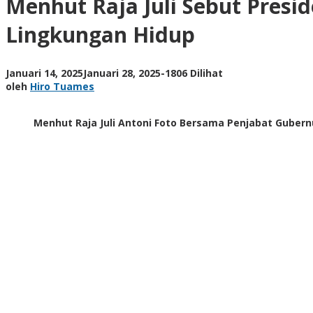
Menhut Raja Juli Sebut Pres
Presiden
Prabowo
Lingkungan Hidup
Subianto
Sebagai
Pemimpin
oleh
Januari 14, 2025
Januari 28, 2025
-
1806 Dilihat
yang
Hiro
oleh
Hiro Tuames
Peduli
Tuames
Lingkungan
Hidup
Menhut Raja Juli Antoni Foto Bersama Penjabat Guber