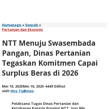
NTT
Homepage
»
Daerah
»
Menuju
Pertanian dan Ekonomi
Swasembada
Pangan,
NTT Menuju Swasembada
Dinas
Pertanian
Pangan, Dinas Pertanian
Tegaskan
Komitmen
Tegaskan Komitmen Capai
Capai
Surplus
Surplus Beras di 2026
Beras
di
2026
oleh
Mei 10, 2025
Mei 10, 2025
-
4449 Dilihat
Hiro
oleh
Hiro Tu@mes
Tu@mes
Pelaksana Tugas Dinas Pertanian dan
Ketahanan Pangan Provinsi NTT, Joaz Bily