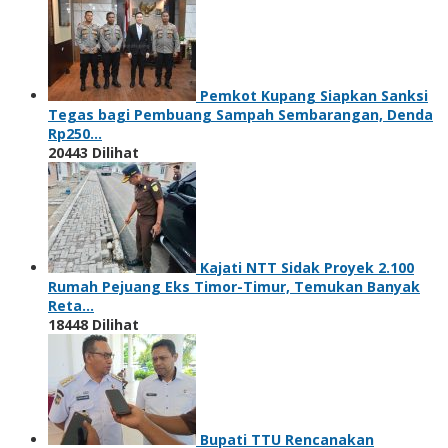
Pemkot Kupang Siapkan Sanksi
Tegas bagi Pembuang Sampah Sembarangan, Denda
Rp250…
20443 Dilihat
Kajati NTT Sidak Proyek 2.100
Rumah Pejuang Eks Timor-Timur, Temukan Banyak
Reta…
18448 Dilihat
Bupati TTU Rencanakan