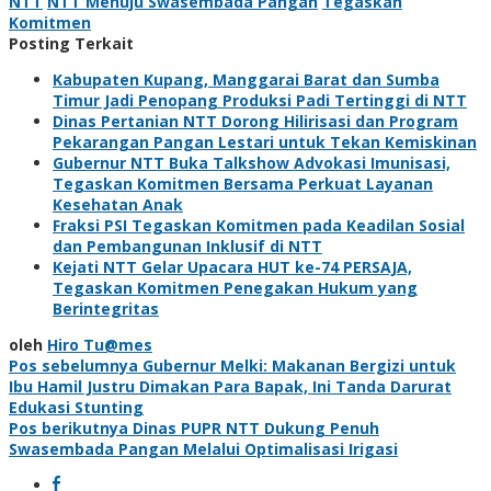
NTT
NTT Menuju Swasembada Pangan
Tegaskan
Komitmen
Posting Terkait
Kabupaten Kupang, Manggarai Barat dan Sumba
Timur Jadi Penopang Produksi Padi Tertinggi di NTT
Dinas Pertanian NTT Dorong Hilirisasi dan Program
Pekarangan Pangan Lestari untuk Tekan Kemiskinan
Gubernur NTT Buka Talkshow Advokasi Imunisasi,
Tegaskan Komitmen Bersama Perkuat Layanan
Kesehatan Anak
Fraksi PSI Tegaskan Komitmen pada Keadilan Sosial
dan Pembangunan Inklusif di NTT
Kejati NTT Gelar Upacara HUT ke-74 PERSAJA,
Tegaskan Komitmen Penegakan Hukum yang
Berintegritas
oleh
Hiro Tu@mes
Navigasi
Pos sebelumnya
Gubernur Melki: Makanan Bergizi untuk
Ibu Hamil Justru Dimakan Para Bapak, Ini Tanda Darurat
pos
Edukasi Stunting
Pos berikutnya
Dinas PUPR NTT Dukung Penuh
Swasembada Pangan Melalui Optimalisasi Irigasi