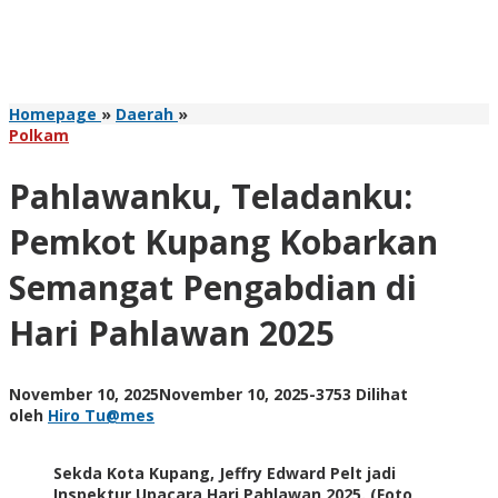
Pahlawanku,
Homepage
»
Daerah
»
Teladanku:
Polkam
Pemkot
Kupang
Pahlawanku, Teladanku:
Kobarkan
Semangat
Pemkot Kupang Kobarkan
Pengabdian
di
Semangat Pengabdian di
Hari
Pahlawan
Hari Pahlawan 2025
2025
oleh
November 10, 2025
November 10, 2025
-
3753 Dilihat
Hiro
oleh
Hiro Tu@mes
Tu@mes
Sekda Kota Kupang, Jeffry Edward Pelt jadi
Inspektur Upacara Hari Pahlawan 2025. (Foto