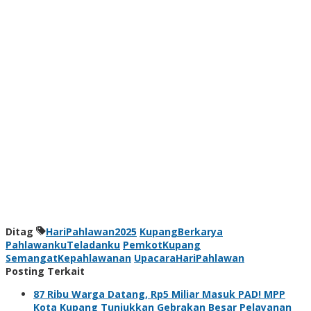
Ditag
HariPahlawan2025
KupangBerkarya
PahlawankuTeladanku
PemkotKupang
SemangatKepahlawanan
UpacaraHariPahlawan
Posting Terkait
87 Ribu Warga Datang, Rp5 Miliar Masuk PAD! MPP
Kota Kupang Tunjukkan Gebrakan Besar Pelayanan