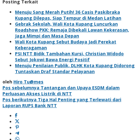
Posting Terkait
Menuju Sang Merah Putih! 36 Casis Paskibraka
Kupang Dilepas, Siap Tempur di Medan Latihan
Gebrak Sekolah, Wali Kota Kupang Luncurkan
Roadshow PKK: Remaja Dibekali Lawan Kekerasan,
Jaga Mimpi dan Masa Depan
Wali Kota Kupang Sebut Budaya Jadi Perekat
Keberagaman
PSI NTT Bidik Tambahan Kursi, Christian Widodo
Sebut Jokowi Bawa Energi Positif
Menuju Penilaian Publik, DLHK Kota Kupang Didorong
Tuntaskan Draf Standar Pelayanan
oleh
Hiro Tu@mes
Navigasi
Pos sebelumnya
Tantangan dan Upaya ESDM dalam
Perluasan Akses Listrik di NTT
pos
Pos berikutnya
Tiga Hal Penting yang Terlewati dari
Laporan RUPS Bank NTT