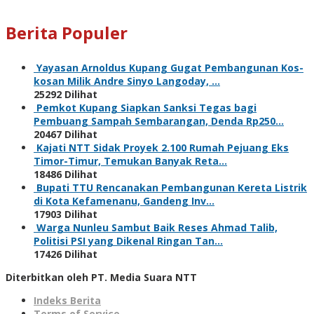
Berita Populer
Yayasan Arnoldus Kupang Gugat Pembangunan Kos-
kosan Milik Andre Sinyo Langoday, …
25292 Dilihat
Pemkot Kupang Siapkan Sanksi Tegas bagi
Pembuang Sampah Sembarangan, Denda Rp250…
20467 Dilihat
Kajati NTT Sidak Proyek 2.100 Rumah Pejuang Eks
Timor-Timur, Temukan Banyak Reta…
18486 Dilihat
Bupati TTU Rencanakan Pembangunan Kereta Listrik
di Kota Kefamenanu, Gandeng Inv…
17903 Dilihat
Warga Nunleu Sambut Baik Reses Ahmad Talib,
Politisi PSI yang Dikenal Ringan Tan…
17426 Dilihat
Diterbitkan oleh PT. Media Suara NTT
Indeks Berita
Terms of Service