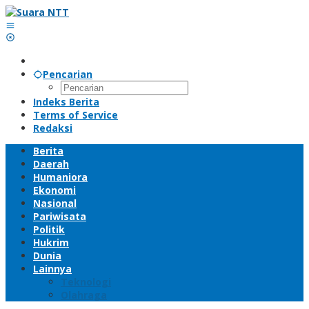
Lewati
ke
konten
Pencarian
Indeks Berita
Terms of Service
Redaksi
Berita
Daerah
Humaniora
Ekonomi
Nasional
Pariwisata
Politik
Hukrim
Dunia
Lainnya
Teknologi
Olahraga