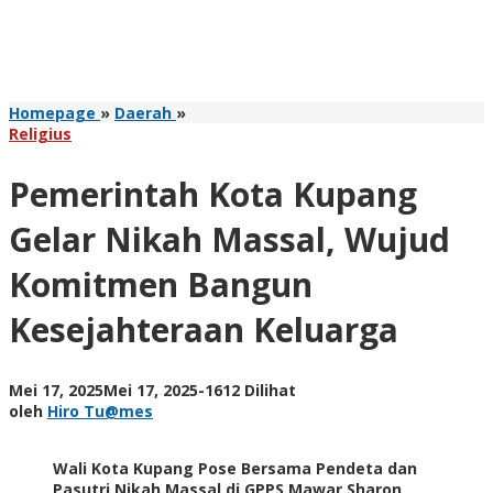
Pemerintah
Homepage
»
Daerah
»
Kota
Religius
Kupang
Gelar
Pemerintah Kota Kupang
Nikah
Massal,
Gelar Nikah Massal, Wujud
Wujud
Komitmen
Komitmen Bangun
Bangun
Kesejahteraan
Kesejahteraan Keluarga
Keluarga
oleh
Mei 17, 2025
Mei 17, 2025
-
1612 Dilihat
Hiro
oleh
Hiro Tu@mes
Tu@mes
Wali Kota Kupang Pose Bersama Pendeta dan
Pasutri Nikah Massal di GPPS Mawar Sharon