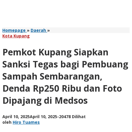
Pemkot
Homepage
»
Daerah
»
Kupang
Kota Kupang
Siapkan
Sanksi
Pemkot Kupang Siapkan
Tegas
bagi
Sanksi Tegas bagi Pembuang
Pembuang
Sampah
Sampah Sembarangan,
Sembarangan,
Denda
Denda Rp250 Ribu dan Foto
Rp250
Ribu
Dipajang di Medsos
dan
Foto
Dipajang
di
oleh
April 10, 2025
April 10, 2025
-
20478 Dilihat
Medsos
Hiro
oleh
Hiro Tuames
Tuames