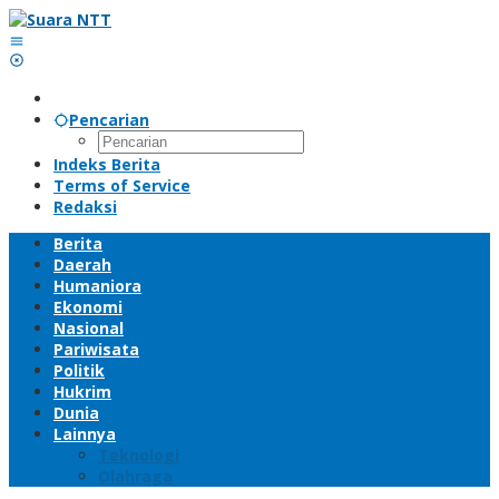
Lewati
ke
konten
Pencarian
Indeks Berita
Terms of Service
Redaksi
Berita
Daerah
Humaniora
Ekonomi
Nasional
Pariwisata
Politik
Hukrim
Dunia
Lainnya
Teknologi
Olahraga