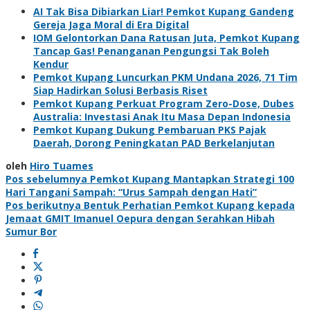
AI Tak Bisa Dibiarkan Liar! Pemkot Kupang Gandeng
Gereja Jaga Moral di Era Digital
IOM Gelontorkan Dana Ratusan Juta, Pemkot Kupang
Tancap Gas! Penanganan Pengungsi Tak Boleh
Kendur
Pemkot Kupang Luncurkan PKM Undana 2026, 71 Tim
Siap Hadirkan Solusi Berbasis Riset
Pemkot Kupang Perkuat Program Zero-Dose, Dubes
Australia: Investasi Anak Itu Masa Depan Indonesia
Pemkot Kupang Dukung Pembaruan PKS Pajak
Daerah, Dorong Peningkatan PAD Berkelanjutan
oleh
Hiro Tuames
Navigasi
Pos sebelumnya
Pemkot Kupang Mantapkan Strategi 100
Hari Tangani Sampah: “Urus Sampah dengan Hati”
pos
Pos berikutnya
Bentuk Perhatian Pemkot Kupang kepada
Jemaat GMIT Imanuel Oepura dengan Serahkan Hibah
Sumur Bor