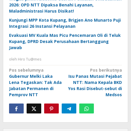
2026: OPD NTT Dipaksa Benahi Layanan,
Maladministrasi Harus Disikat!
Kunjungi MPP Kota Kupang, Brigjen Ano Munarto Puji
Integrasi 26 Instansi Pelayanan
Evakuasi MV Kuala Mas Picu Pencemaran Oli di Teluk
Kupang, DPRD Desak Perusahaan Bertanggung
Jawab
oleh
Hiro Tu@mes
Navigasi
Pos sebelumnya
Pos berikutnya
Gubernur Melki Laka
Isu Panas Mutasi Pejabat
pos
Lena Tegaskan: Tak Ada
NTT: Nama Kepala BKD
Jabatan Permanen di
Yos Rasi Disebut-sebut di
Pemprov NTT
Medsos