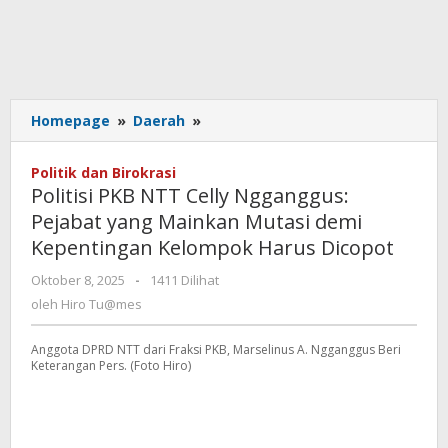
Politisi
Homepage
»
Daerah
»
PKB
NTT
Politik dan Birokrasi
Celly
Politisi PKB NTT Celly Ngganggus:
Ngganggus:
Pejabat yang Mainkan Mutasi demi
Pejabat
Kepentingan Kelompok Harus Dicopot
yang
Mainkan
oleh
Oktober 8, 2025
-
1411 Dilihat
Mutasi
Hiro
oleh
Hiro Tu@mes
demi
Tu@mes
Kepentingan
Kelompok
Anggota DPRD NTT dari Fraksi PKB, Marselinus A. Ngganggus Beri
Keterangan Pers. (Foto Hiro)
Harus
Dicopot