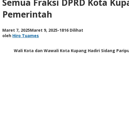
Semua Fraksi DPRD Kota Kup
Kupang
Dukung
Pemerintah
dan
Menerima
Pengajuan
oleh
Maret 7, 2025
Maret 9, 2025
-
1816 Dilihat
Dua
Hiro
oleh
Hiro Tuames
Ranperda
Tuames
Pemerintah
Wali Kota dan Wawali Kota Kupang Hadiri Sidang Pari