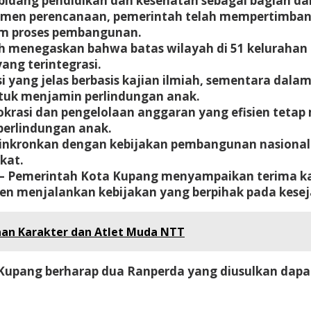
 bidang pendidikan dan kesehatan sebagai bagian da
en perencanaan, pemerintah telah mempertimbangka
am proses pembangunan.
h menegaskan bahwa batas wilayah di 51 kelurahan 
yang terintegrasi.
si yang jelas berbasis kajian ilmiah, sementara da
uk menjamin perlindungan anak.
okrasi dan pengelolaan anggaran yang efisien tetap
erlindungan anak.
inkronkan dengan kebijakan pembangunan nasional d
kat.
– Pemerintah Kota Kupang menyampaikan terima ka
n menjalankan kebijakan yang berpihak pada kese
aan Karakter dan Atlet Muda NTT
upang berharap dua Ranperda yang diusulkan dapat 