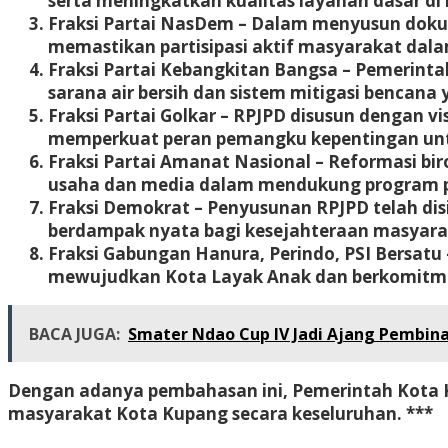
serta meningkatkan kualitas layanan dasar di
Fraksi Partai NasDem
– Dalam menyusun dokum
memastikan partisipasi aktif masyarakat dal
Fraksi Partai Kebangkitan Bangsa
– Pemerinta
sarana air bersih dan sistem mitigasi bencana 
Fraksi Partai Golkar
– RPJPD disusun dengan vi
memperkuat peran pemangku kepentingan unt
Fraksi Partai Amanat Nasional
– Reformasi bir
usaha dan media dalam mendukung program p
Fraksi Demokrat
– Penyusunan RPJPD telah dis
berdampak nyata bagi kesejahteraan masyara
Fraksi Gabungan Hanura, Perindo, PSI Bersatu
mewujudkan Kota Layak Anak dan berkomitme
BACA JUGA:
Smater Ndao Cup IV Jadi Ajang Pembin
Dengan adanya pembahasan ini, Pemerintah Kota K
masyarakat Kota Kupang secara keseluruhan. ***