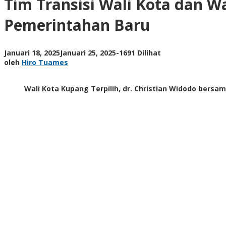
Tim Transisi Wali Kota dan W
dan
Wakil
Pemerintahan Baru
Wali
Kota
Kupang
oleh
Januari 18, 2025
Januari 25, 2025
-
1691 Dilihat
Terpilih
Hiro
oleh
Hiro Tuames
Pastikan
Tuames
Kelancaran
Pemerintahan
Wali Kota Kupang Terpilih, dr. Christian Widodo bersa
Baru