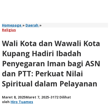
Wali
Homepage
»
Daerah
»
Kota
Religius
dan
Wawali
Wali Kota dan Wawali Kota
Kota
Kupang
Kupang Hadiri Ibadah
Hadiri
Ibadah
Penyegaran Iman bagi ASN
Penyegaran
Iman
dan PTT: Perkuat Nilai
bagi
ASN
Spiritual dalam Pelayanan
dan
PTT:
Perkuat
Nilai
oleh
Maret 8, 2025
Maret 7, 2025
-
3172 Dilihat
Spiritual
Hiro
oleh
Hiro Tuames
dalam
Tuames
Pelayanan