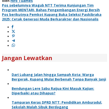
oleh
Hiro Tuames
Navigasi
Pos sebelumnya
Wagub NTT Terima Kunjungan Tim
Program MENTARI, Bahas Pengembangan Energi Bersih
pos
Pos berikutnya
Pemkot Kupang Buka Seleksi Paskibraka
2025: Cetak Generasi Muda Berkarakter dan Nasionalis
Jangan Lewatkan
Dari Lubang Jalan hingga Sampah Kota: Warga
Bergerak, Kupang Mulai Berbenah Tanpa Banyak Janji
Bendungan Lere Sabu Raijua Kini Masuk Kajian:
Diperbaiki atau Dihapus?
Tamparan Keras DPRD NTT: Pendidikan Amburadul,
Sekolah Malah Sibuk Berdagang