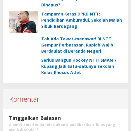
Dihapus?
Tamparan Keras DPRD NTT:
Pendidikan Amburadul, Sekolah Malah
Sibuk Berdagang
Tak Ada Tawar-menawar! BI NTT
Gempur Perbatasan, Rupiah Wajib
Berdaulat di Beranda Negeri
Serius Bangun Hockey NTT! SMAN 7
Kupang Jadi Satu-satunya Sekolah
Kelas Khusus Atlet
Komentar
Tinggalkan Balasan
Alamat email Anda tidak akan dipublikasikan.
Ruas yang
wajib ditandai
*