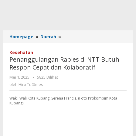
Penanggulangan
Homepage
»
Daerah
»
Rabies
di
Kesehatan
NTT
Penanggulangan Rabies di NTT Butuh
Butuh
Respon Cepat dan Kolaboratif
Respon
Cepat
oleh
Mei 1, 2025
-
5825 Dilihat
dan
Hiro
oleh
Hiro Tu@mes
Kolaboratif
Tu@mes
Wakil Wali Kota Kupang, Serena Francis. (Foto Prokompim Kota
Kupang)