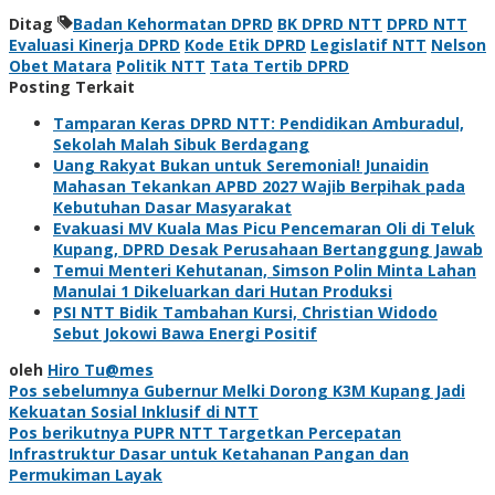
Ditag
Badan Kehormatan DPRD
BK DPRD NTT
DPRD NTT
Evaluasi Kinerja DPRD
Kode Etik DPRD
Legislatif NTT
Nelson
Obet Matara
Politik NTT
Tata Tertib DPRD
Posting Terkait
Tamparan Keras DPRD NTT: Pendidikan Amburadul,
Sekolah Malah Sibuk Berdagang
Uang Rakyat Bukan untuk Seremonial! Junaidin
Mahasan Tekankan APBD 2027 Wajib Berpihak pada
Kebutuhan Dasar Masyarakat
Evakuasi MV Kuala Mas Picu Pencemaran Oli di Teluk
Kupang, DPRD Desak Perusahaan Bertanggung Jawab
Temui Menteri Kehutanan, Simson Polin Minta Lahan
Manulai 1 Dikeluarkan dari Hutan Produksi
PSI NTT Bidik Tambahan Kursi, Christian Widodo
Sebut Jokowi Bawa Energi Positif
oleh
Hiro Tu@mes
Navigasi
Pos sebelumnya
Gubernur Melki Dorong K3M Kupang Jadi
Kekuatan Sosial Inklusif di NTT
pos
Pos berikutnya
PUPR NTT Targetkan Percepatan
Infrastruktur Dasar untuk Ketahanan Pangan dan
Permukiman Layak