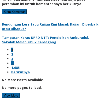
peramban ini untuk komentar saya berikutnya.
Bendungan Lere Sabu Raijua Kini Masuk Kajian: Diperbaiki
atau Dihapus?
Tamparan Keras DPRD NTT: Pendidikan Amburadul,
Sekolah Malah Sibuk Berdagang
1
2
3
…
1,685
Berikutnya
No More Posts Available.
No more pages to load.
View More