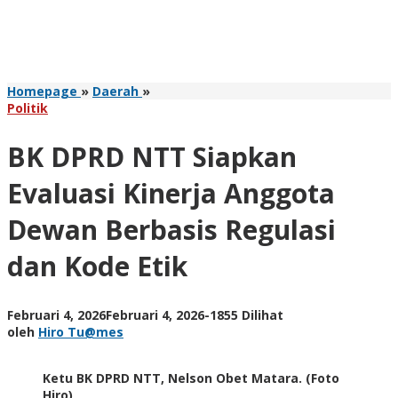
BK
Homepage
»
Daerah
»
DPRD
Politik
NTT
Siapkan
BK DPRD NTT Siapkan
Evaluasi
Kinerja
Evaluasi Kinerja Anggota
Anggota
Dewan
Dewan Berbasis Regulasi
Berbasis
Regulasi
dan Kode Etik
dan
Kode
Etik
oleh
Februari 4, 2026
Februari 4, 2026
-
1855 Dilihat
Hiro
oleh
Hiro Tu@mes
Tu@mes
Ketu BK DPRD NTT, Nelson Obet Matara. (Foto
Hiro)