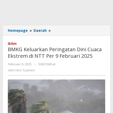
BMKG
Homepage
»
Daerah
»
Keluarkan
Peringatan
Iklim
Dini
BMKG Keluarkan Peringatan Dini Cuaca
Cuaca
Ekstrem di NTT Per 9 Februari 2025
Ekstrem
di
oleh
Februari 9, 2025
-
3360 Dilihat
NTT
Hiro
oleh
Hiro Tuames
Per
Tuames
9
Februari
2025