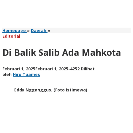
Di
Homepage
»
Daerah
»
Balik
Editorial
Salib
Ada
Di Balik Salib Ada Mahkota
Mahkota
oleh
Februari 1, 2025
Februari 1, 2025
-
4252 Dilihat
Hiro
oleh
Hiro Tuames
Tuames
Eddy Ngganggus. (Foto Istimewa)