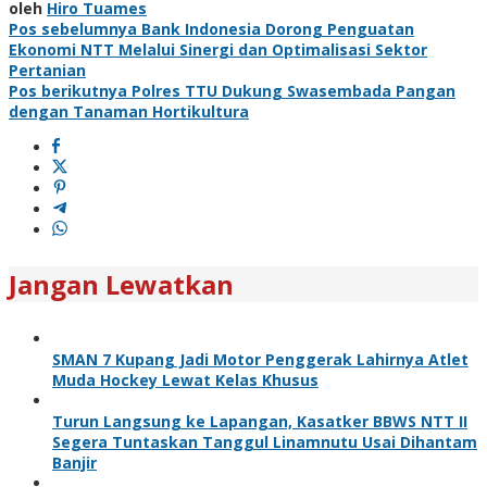
oleh
Hiro Tuames
Navigasi
Pos sebelumnya
Bank Indonesia Dorong Penguatan
Ekonomi NTT Melalui Sinergi dan Optimalisasi Sektor
pos
Pertanian
Pos berikutnya
Polres TTU Dukung Swasembada Pangan
dengan Tanaman Hortikultura
Jangan Lewatkan
SMAN 7 Kupang Jadi Motor Penggerak Lahirnya Atlet
Muda Hockey Lewat Kelas Khusus
Turun Langsung ke Lapangan, Kasatker BBWS NTT II
Segera Tuntaskan Tanggul Linamnutu Usai Dihantam
Banjir