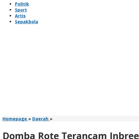
Politik
Sport
Artis
Sepakbola
Domba
Homepage
»
Daerah
»
Rote
Terancam
Domba Rote Terancam Inbreed
Inbreeding,