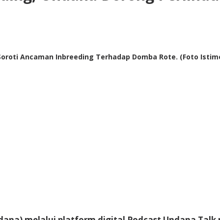
Soroti Ancaman Inbreeding Terhadap Domba Rote. (Foto Isti
dana) melalui platform digital Podcast Undana Talk