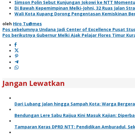
Simson Polin Sebut Kunjungan Jokowi ke NTT Momentum 
Di Bawah Kepemimpinan Melki-Johni, 32 Ruas Jalan St
Wali Kota Kupang Dorong Pengentasan Kemiskinan Ber
oleh
Hiro Tu@mes
Navigasi
Pos sebelumnya
Undana Jadi Center of Excellence Pusat Stud
Pos berikutnya
Gubernur Melki Ajak Pelajar Flores Timur K
pos
Jangan Lewatkan
Dari Lubang Jalan hingga Sampah Kota: Warga Bergera
Bendungan Lere Sabu Raijua Kini Masuk Kajian: Diperba
Tamparan Keras DPRD NTT: Pendidikan Amburadul, Sek