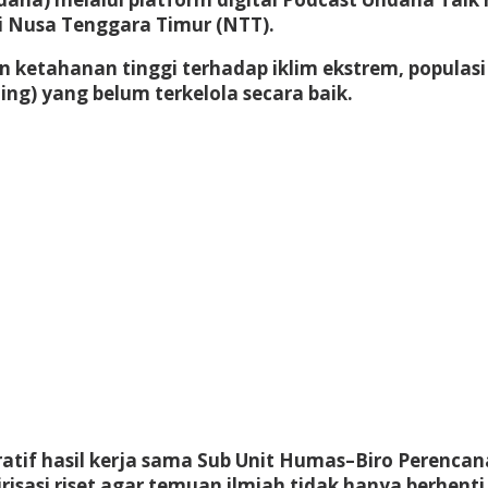
i Nusa Tenggara Timur (NTT).
an ketahanan tinggi terhadap iklim ekstrem, popula
ing) yang belum terkelola secara baik.
boratif hasil kerja sama Sub Unit Humas–Biro Peren
risasi riset agar temuan ilmiah tidak hanya berhenti