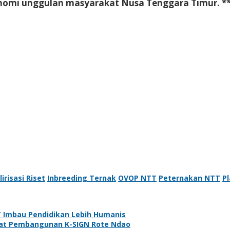
konomi unggulan masyarakat Nusa Tenggara Timur. *
lirisasi Riset
Inbreeding Ternak
OVOP NTT
Peternakan NTT
P
T Imbau Pendidikan Lebih Humanis
pat Pembangunan K-SIGN Rote Ndao