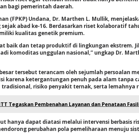
kan bagi pemerintah daerah.
kanan (FPKP) Undana, Dr. Marthen L. Mullik, menje
g sejak abad ke-16. Berdasarkan riset kolaboratif ta
miliki kualitas genetik premium.
 baik dan tetap produktif di lingkungan ekstrem. 
adi komoditas unggulan nasional,” ungkap Dr. Marth
sar tersebut terancam oleh sejumlah persoalan mend
utrisi karena ketergantungan penuh pada alam tanp
radisional, risiko penyakit ternak, serta lemahnya 
NTT Tegaskan Pembenahan Layanan dan Penataan Fasil
t hanya dapat diatasi melalui intervensi berbasis 
endorong perubahan pola pemeliharaan menuju sist