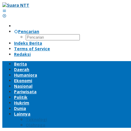
Lewati
ke
konten
Pencarian
Indeks Berita
Terms of Service
Redaksi
Berita
Daerah
Humaniora
Ekonomi
Nasional
Pariwisata
Politik
Hukrim
Dunia
Lainnya
Teknologi
Olahraga