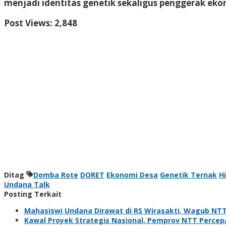
menjadi identitas genetik sekaligus penggerak e
Post Views:
2,848
Ditag
Domba Rote
DORET
Ekonomi Desa
Genetik Ternak
Hi
Undana Talk
Posting Terkait
Mahasiswi Undana Dirawat di RS Wirasakti, Wagub NT
Kawal Proyek Strategis Nasional, Pemprov NTT Perce