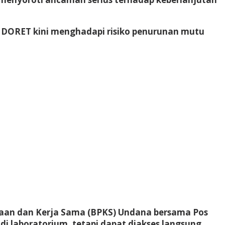
si DORET kini menghadapi risiko penurunan mutu
canaan dan Kerja Sama (BPKS) Undana bersama Pos
 di laboratorium, tetapi dapat diakses langsung