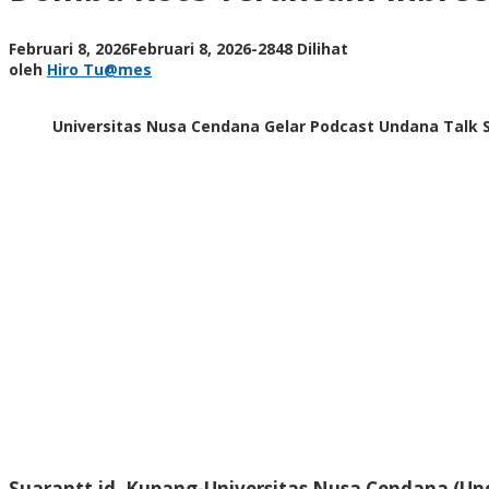
Undana
Dorong
oleh
Februari 8, 2026
Februari 8, 2026
-
2848 Dilihat
Perlindungan
Hiro
oleh
Hiro Tu@mes
Berbasis
Tu@mes
Riset
Universitas Nusa Cendana Gelar Podcast Undana Talk 
Suarantt.id, Kupang-Universitas Nusa Cendana (Un