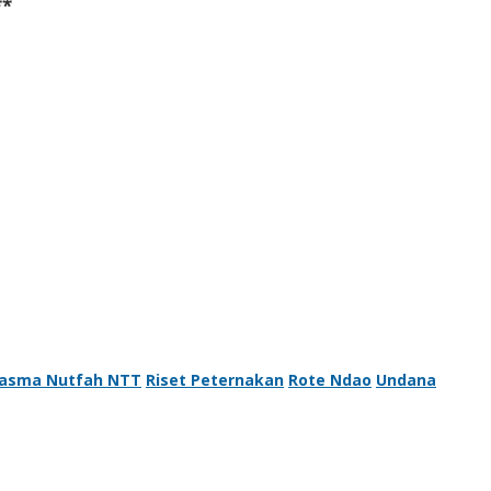
**
lasma Nutfah NTT
Riset Peternakan
Rote Ndao
Undana