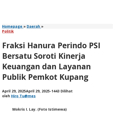
Fraksi
Homepage
»
Daerah
»
Hanura
Politik
Perindo
PSI
Fraksi Hanura Perindo PSI
Bersatu
Soroti
Bersatu Soroti Kinerja
Kinerja
Keuangan
Keuangan dan Layanan
dan
Layanan
Publik Pemkot Kupang
Publik
Pemkot
Kupang
oleh
April 29, 2025
April 29, 2025
-
1443 Dilihat
Hiro
oleh
Hiro Tu@mes
Tu@mes
Mokris I. Lay. (Foto Istimewa)