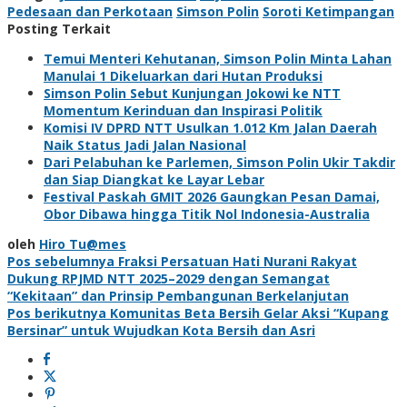
Pedesaan dan Perkotaan
Simson Polin
Soroti Ketimpangan
Posting Terkait
Temui Menteri Kehutanan, Simson Polin Minta Lahan
Manulai 1 Dikeluarkan dari Hutan Produksi
Simson Polin Sebut Kunjungan Jokowi ke NTT
Momentum Kerinduan dan Inspirasi Politik
Komisi IV DPRD NTT Usulkan 1.012 Km Jalan Daerah
Naik Status Jadi Jalan Nasional
Dari Pelabuhan ke Parlemen, Simson Polin Ukir Takdir
dan Siap Diangkat ke Layar Lebar
Festival Paskah GMIT 2026 Gaungkan Pesan Damai,
Obor Dibawa hingga Titik Nol Indonesia-Australia
oleh
Hiro Tu@mes
Navigasi
Pos sebelumnya
Fraksi Persatuan Hati Nurani Rakyat
Dukung RPJMD NTT 2025–2029 dengan Semangat
pos
“Kekitaan” dan Prinsip Pembangunan Berkelanjutan
Pos berikutnya
Komunitas Beta Bersih Gelar Aksi “Kupang
Bersinar” untuk Wujudkan Kota Bersih dan Asri