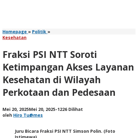
Fraksi
Homepage
»
Politik
»
PSI
Kesehatan
NTT
Soroti
Fraksi PSI NTT Soroti
Ketimpangan
Akses
Ketimpangan Akses Layanan
Layanan
Kesehatan
Kesehatan di Wilayah
di
Wilayah
Perkotaan dan Pedesaan
Perkotaan
dan
Pedesaan
oleh
Mei 20, 2025
Mei 20, 2025
-
1226 Dilihat
Hiro
oleh
Hiro Tu@mes
Tu@mes
Juru Bicara Fraksi PSI NTT Simson Polin. (Foto
Istimewa)