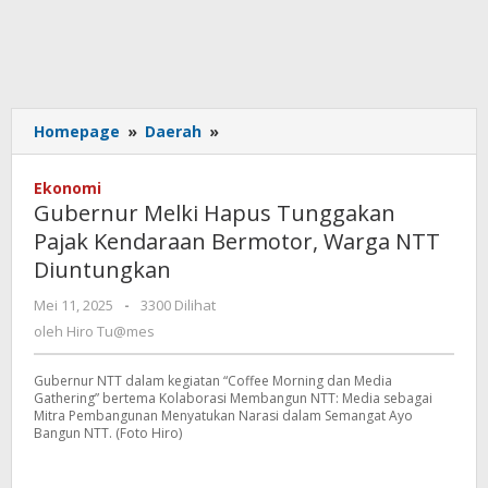
Gubernur
Homepage
»
Daerah
»
Melki
Hapus
Ekonomi
Tunggakan
Gubernur Melki Hapus Tunggakan
Pajak
Pajak Kendaraan Bermotor, Warga NTT
Kendaraan
Diuntungkan
Bermotor,
Warga
oleh
Mei 11, 2025
-
3300 Dilihat
NTT
Hiro
oleh
Hiro Tu@mes
Diuntungkan
Tu@mes
Gubernur NTT dalam kegiatan “Coffee Morning dan Media
Gathering” bertema Kolaborasi Membangun NTT: Media sebagai
Mitra Pembangunan Menyatukan Narasi dalam Semangat Ayo
Bangun NTT. (Foto Hiro)