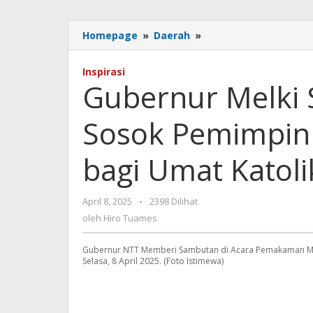
Gubernur
Homepage
»
Daerah
»
Melki
Sebut
Inspirasi
Petrus
Gubernur Melki 
Turang
Sosok
Sosok Pemimpin 
Pemimpin
yang
Penuh
bagi Umat Katol
Dedikasi
bagi
Umat
oleh
April 8, 2025
-
2398 Dilihat
Katolik
Hiro
oleh
Hiro Tuames
dan
Tuames
Masyarakat
Gubernur NTT Memberi Sambutan di Acara Pemakaman Mgr.
NTT
Selasa, 8 April 2025. (Foto Istimewa)