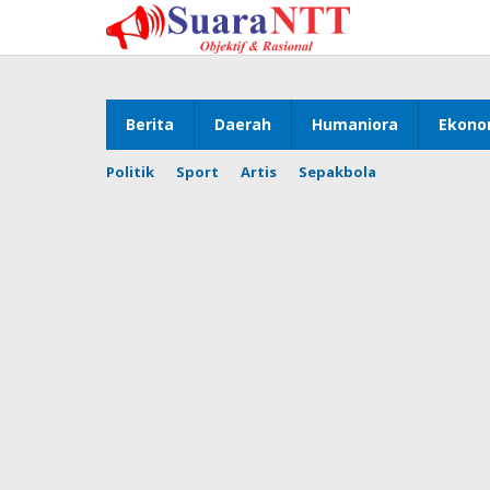
Lewati
ke
konten
Berita
Daerah
Humaniora
Ekono
Politik
Sport
Artis
Sepakbola