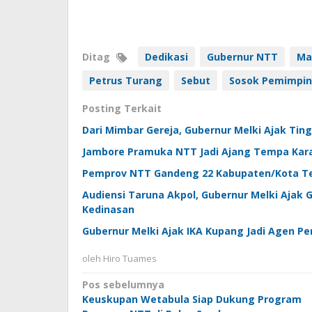
Ditag
Dedikasi
Gubernur NTT
Ma
Petrus Turang
Sebut
Sosok Pemimpin
Posting Terkait
Dari Mimbar Gereja, Gubernur Melki Ajak Ti
Jambore Pramuka NTT Jadi Ajang Tempa Kara
Pemprov NTT Gandeng 22 Kabupaten/Kota Tek
Audiensi Taruna Akpol, Gubernur Melki Ajak 
Kedinasan
Gubernur Melki Ajak IKA Kupang Jadi Agen Pe
oleh
Hiro Tuames
Navigasi
Pos sebelumnya
Keuskupan Wetabula Siap Dukung Program
pos