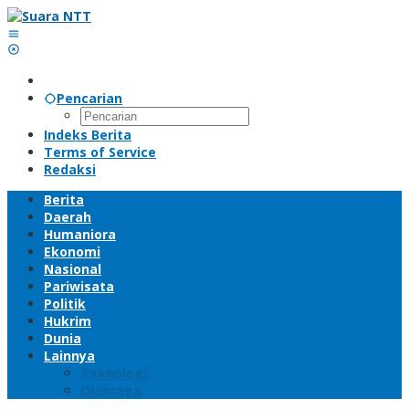
Lewati
ke
konten
Pencarian
Indeks Berita
Terms of Service
Redaksi
Berita
Daerah
Humaniora
Ekonomi
Nasional
Pariwisata
Politik
Hukrim
Dunia
Lainnya
Teknologi
Olahraga