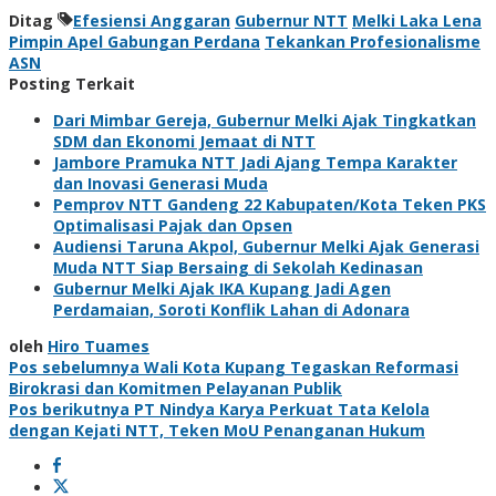
Ditag
Efesiensi Anggaran
Gubernur NTT
Melki Laka Lena
Pimpin Apel Gabungan Perdana
Tekankan Profesionalisme
ASN
Posting Terkait
Dari Mimbar Gereja, Gubernur Melki Ajak Tingkatkan
SDM dan Ekonomi Jemaat di NTT
Jambore Pramuka NTT Jadi Ajang Tempa Karakter
dan Inovasi Generasi Muda
Pemprov NTT Gandeng 22 Kabupaten/Kota Teken PKS
Optimalisasi Pajak dan Opsen
Audiensi Taruna Akpol, Gubernur Melki Ajak Generasi
Muda NTT Siap Bersaing di Sekolah Kedinasan
Gubernur Melki Ajak IKA Kupang Jadi Agen
Perdamaian, Soroti Konflik Lahan di Adonara
oleh
Hiro Tuames
Navigasi
Pos sebelumnya
Wali Kota Kupang Tegaskan Reformasi
Birokrasi dan Komitmen Pelayanan Publik
pos
Pos berikutnya
PT Nindya Karya Perkuat Tata Kelola
dengan Kejati NTT, Teken MoU Penanganan Hukum