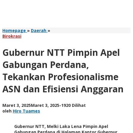
Gubernur
Homepage
»
Daerah
»
NTT
Birokrasi
Pimpin
Apel
Gubernur NTT Pimpin Apel
Gabungan
Perdana,
Gabungan Perdana,
Tekankan
Profesionalisme
Tekankan Profesionalisme
ASN
dan
ASN dan Efisiensi Anggaran
Efisiensi
Anggaran
oleh
Maret 3, 2025
Maret 3, 2025
-
1920 Dilihat
Hiro
oleh
Hiro Tuames
Tuames
Gubernur NTT, Melki Laka Lena Pimpin Apel
Gabungan Perdana di Halaman Kantor Gubernur