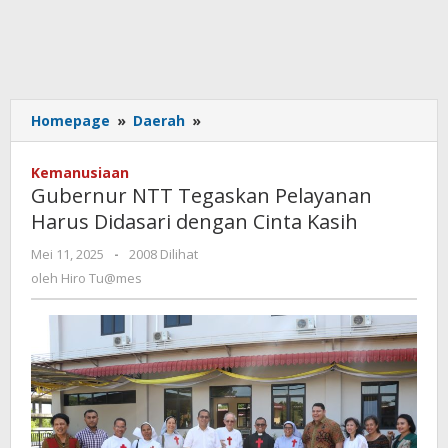
Gubernur
Homepage
»
Daerah
»
NTT
Tegaskan
Kemanusiaan
Pelayanan
Gubernur NTT Tegaskan Pelayanan
Harus
Harus Didasari dengan Cinta Kasih
Didasari
dengan
oleh
Mei 11, 2025
-
2008 Dilihat
Cinta
Hiro
oleh
Hiro Tu@mes
Kasih
Tu@mes