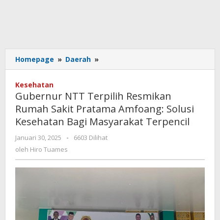
Gubernur
Homepage
»
Daerah
»
NTT
Terpilih
Kesehatan
Resmikan
Gubernur NTT Terpilih Resmikan
Rumah
Rumah Sakit Pratama Amfoang: Solusi
Sakit
Kesehatan Bagi Masyarakat Terpencil
Pratama
Amfoang:
oleh
Januari 30, 2025
-
6603 Dilihat
Solusi
Hiro
oleh
Hiro Tuames
Kesehatan
Tuames
Bagi
Masyarakat
Terpencil