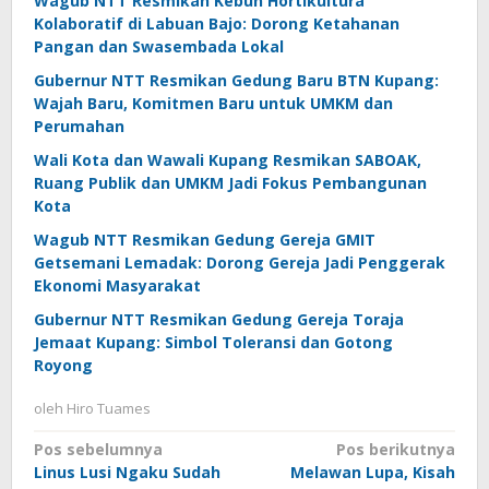
Wagub NTT Resmikan Kebun Hortikultura
Kolaboratif di Labuan Bajo: Dorong Ketahanan
Pangan dan Swasembada Lokal
Gubernur NTT Resmikan Gedung Baru BTN Kupang:
Wajah Baru, Komitmen Baru untuk UMKM dan
Perumahan
Wali Kota dan Wawali Kupang Resmikan SABOAK,
Ruang Publik dan UMKM Jadi Fokus Pembangunan
Kota
Wagub NTT Resmikan Gedung Gereja GMIT
Getsemani Lemadak: Dorong Gereja Jadi Penggerak
Ekonomi Masyarakat
Gubernur NTT Resmikan Gedung Gereja Toraja
Jemaat Kupang: Simbol Toleransi dan Gotong
Royong
oleh
Hiro Tuames
Navigasi
Pos sebelumnya
Pos berikutnya
Linus Lusi Ngaku Sudah
Melawan Lupa, Kisah
pos