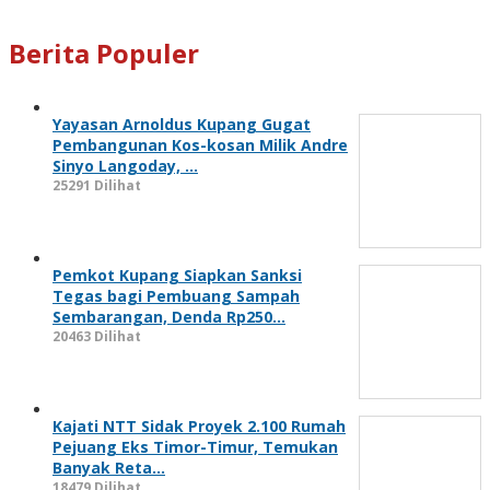
Berita Populer
Yayasan Arnoldus Kupang Gugat
Pembangunan Kos-kosan Milik Andre
Sinyo Langoday, …
25291 Dilihat
Pemkot Kupang Siapkan Sanksi
Tegas bagi Pembuang Sampah
Sembarangan, Denda Rp250…
20463 Dilihat
Kajati NTT Sidak Proyek 2.100 Rumah
Pejuang Eks Timor-Timur, Temukan
Banyak Reta…
18479 Dilihat