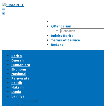
Lewati
ke
konten
Pencarian
Indeks Berita
Terms of Service
Redaksi
Berita
Daerah
Humaniora
Ekonomi
Nasional
Pariwisata
Politik
Hukrim
Dunia
Lainnya
Teknologi
Olahraga