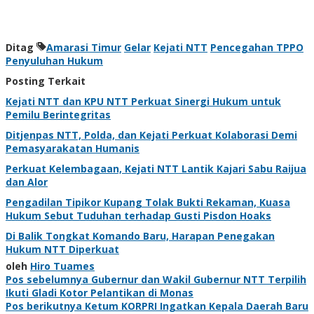
Ditag
Amarasi Timur
Gelar
Kejati NTT
Pencegahan TPPO
Penyuluhan Hukum
Posting Terkait
Kejati NTT dan KPU NTT Perkuat Sinergi Hukum untuk
Pemilu Berintegritas
Ditjenpas NTT, Polda, dan Kejati Perkuat Kolaborasi Demi
Pemasyarakatan Humanis
Perkuat Kelembagaan, Kejati NTT Lantik Kajari Sabu Raijua
dan Alor
Pengadilan Tipikor Kupang Tolak Bukti Rekaman, Kuasa
Hukum Sebut Tuduhan terhadap Gusti Pisdon Hoaks
Di Balik Tongkat Komando Baru, Harapan Penegakan
Hukum NTT Diperkuat
oleh
Hiro Tuames
Navigasi
Pos sebelumnya
Gubernur dan Wakil Gubernur NTT Terpilih
Ikuti Gladi Kotor Pelantikan di Monas
pos
Pos berikutnya
Ketum KORPRI Ingatkan Kepala Daerah Baru