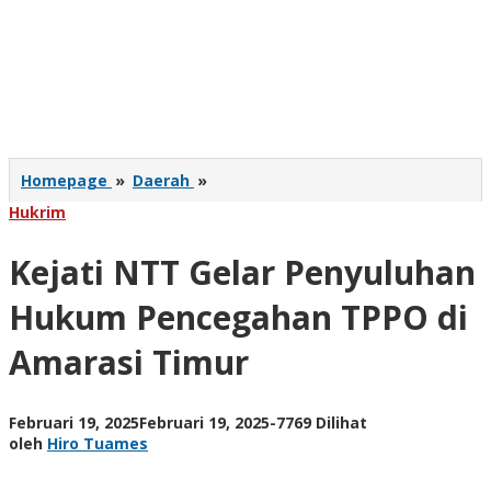
Kejati
Homepage
»
Daerah
»
NTT
Hukrim
Gelar
Penyuluhan
Kejati NTT Gelar Penyuluhan
Hukum
Pencegahan
TPPO
Hukum Pencegahan TPPO di
di
Amarasi
Amarasi Timur
Timur
oleh
Februari 19, 2025
Februari 19, 2025
-
7769 Dilihat
Hiro
oleh
Hiro Tuames
Tuames