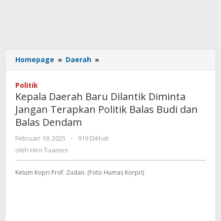
Kepala
Homepage
»
Daerah
»
Daerah
Baru
Politik
Dilantik
Kepala Daerah Baru Dilantik Diminta
Diminta
Jangan Terapkan Politik Balas Budi dan
Jangan
Balas Dendam
Terapkan
Politik
oleh
Februari 19, 2025
-
919 Dilihat
Balas
Hiro
oleh
Hiro Tuames
Budi
Tuames
dan
Balas
Ketum Kopri Prof. Zudan. (Foto Humas Korpri)
Dendam