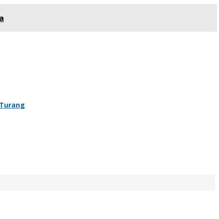
a
 Turang