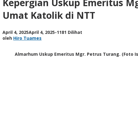
Kepergian Uskup Emeritus M
Petrus
Turang
Umat Katolik di NTT
Meninggalkan
Duka
yang
oleh
April 4, 2025
April 4, 2025
-
1181 Dilihat
Mendalam
Hiro
oleh
Hiro Tuames
bagi
Tuames
Umat
Katolik
Almarhum Uskup Emeritus Mgr. Petrus Turang. (Foto I
di
NTT