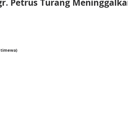
gr. Petrus Turang Meninggalk
stimewa)