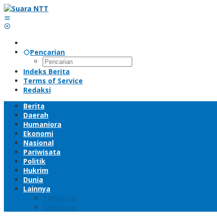
Lewati
ke
konten
Pencarian
Indeks Berita
Terms of Service
Redaksi
Berita
Daerah
Humaniora
Ekonomi
Nasional
Pariwisata
Politik
Hukrim
Dunia
Lainnya
Teknologi
Olahraga