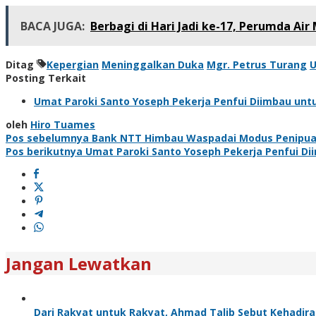
BACA JUGA:
Berbagi di Hari Jadi ke-17, Perumda A
Ditag
Kepergian
Meninggalkan Duka
Mgr. Petrus Turang
U
Posting Terkait
Umat Paroki Santo Yoseph Pekerja Penfui Diimbau u
oleh
Hiro Tuames
Navigasi
Pos sebelumnya
Bank NTT Himbau Waspadai Modus Penipua
Pos berikutnya
Umat Paroki Santo Yoseph Pekerja Penfui D
pos
Jangan Lewatkan
Dari Rakyat untuk Rakyat, Ahmad Talib Sebut Kehadira