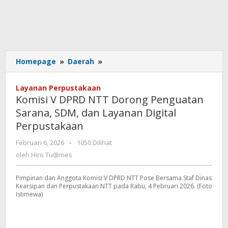
Komisi
Homepage
»
Daerah
»
V
DPRD
Layanan Perpustakaan
NTT
Komisi V DPRD NTT Dorong Penguatan
Dorong
Sarana, SDM, dan Layanan Digital
Penguatan
Perpustakaan
Sarana,
SDM,
oleh
Februari 6, 2026
-
1050 Dilihat
dan
Hiro
oleh
Hiro Tu@mes
Layanan
Tu@mes
Digital
Perpustakaan
Pimpinan dan Anggota Komisi V DPRD NTT Pose Bersama Staf Dinas
Kearsipan dan Perpustakaan NTT pada Rabu, 4 Pebruari 2026. (Foto
Istimewa)