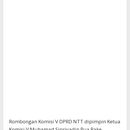
Rombongan Komisi V DPRD NTT dipimpin Ketua
Komisi V Muhamad Sipriyadin Pua Rake,