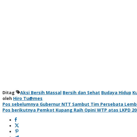
Ditag
Aksi Bersih Massal
Bersih dan Sehat
Budaya Hidup
K
oleh
Hiro Tu@mes
Navigasi
Pos sebelumnya
Gubernur NTT Sambut Tim Persebata Lemba
Pos berikutnya
Pemkot Kupang Raih Opini WTP atas LKPD 202
pos