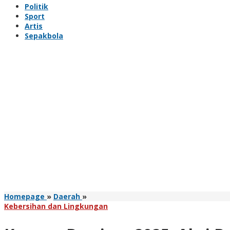
Politik
Sport
Artis
Sepakbola
Kupang
Homepage
»
Daerah
»
Bersinar
Kebersihan dan Lingkungan
2025:
Aksi