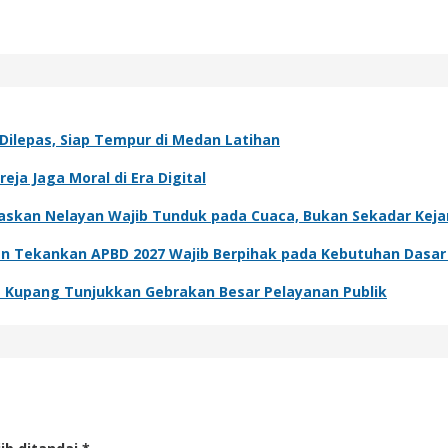
Dilepas, Siap Tempur di Medan Latihan
ja Jaga Moral di Era Digital
skan Nelayan Wajib Tunduk pada Cuaca, Bukan Sekadar Kejar
an Tekankan APBD 2027 Wajib Berpihak pada Kebutuhan Dasa
a Kupang Tunjukkan Gebrakan Besar Pelayanan Publik