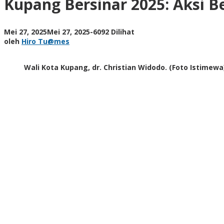
Kupang Bersinar 2025: Aksi B
Bersih
Massal
Menuju
oleh
Mei 27, 2025
Mei 27, 2025
-
6092 Dilihat
Budaya
Hiro
oleh
Hiro Tu@mes
Hidup
Tu@mes
Bersih
dan
Wali Kota Kupang, dr. Christian Widodo. (Foto Istimewa
Sehat