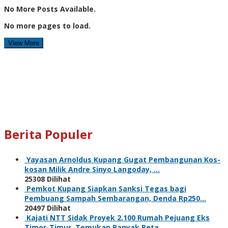
No More Posts Available.
No more pages to load.
View More
Berita Populer
Yayasan Arnoldus Kupang Gugat Pembangunan Kos-
kosan Milik Andre Sinyo Langoday, …
25308 Dilihat
Pemkot Kupang Siapkan Sanksi Tegas bagi
Pembuang Sampah Sembarangan, Denda Rp250…
20497 Dilihat
Kajati NTT Sidak Proyek 2.100 Rumah Pejuang Eks
Timor-Timur, Temukan Banyak Reta…