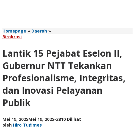
Lantik
Homepage
»
Daerah
»
15
Birokrasi
Pejabat
Eselon
Lantik 15 Pejabat Eselon II,
II,
Gubernur
Gubernur NTT Tekankan
NTT
Tekankan
Profesionalisme, Integritas,
Profesionalisme,
Integritas,
dan Inovasi Pelayanan
dan
Inovasi
Publik
Pelayanan
Publik
oleh
Mei 19, 2025
Mei 19, 2025
-
2810 Dilihat
Hiro
oleh
Hiro Tu@mes
Tu@mes