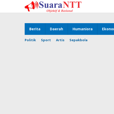
Lewati
ke
konten
Berita
Daerah
Humaniora
Ekono
Politik
Sport
Artis
Sepakbola