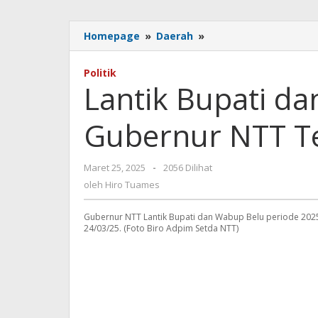
Lantik
Homepage
»
Daerah
»
Bupati
dan
Politik
Wabup
Lantik Bupati d
Belu,
Gubernur
Gubernur NTT T
NTT
Tekankan
Kolaborasi
oleh
Maret 25, 2025
-
2056 Dilihat
Hiro
oleh
Hiro Tuames
Tuames
Gubernur NTT Lantik Bupati dan Wabup Belu periode 2025
24/03/25. (Foto Biro Adpim Setda NTT)