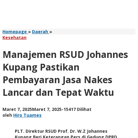
Manajemen
Homepage
»
Daerah
»
RSUD
Kesehatan
Johannes
Kupang
Manajemen RSUD Johannes
Pastikan
Pembayaran
Kupang Pastikan
Jasa
Nakes
Pembayaran Jasa Nakes
Lancar
dan
Lancar dan Tepat Waktu
Tepat
Waktu
oleh
Maret 7, 2025
Maret 7, 2025
-
15417 Dilihat
Hiro
oleh
Hiro Tuames
Tuames
PLT. Direktur RSUD Prof. Dr. W.Z Johannes
Kupang Beri Keterangan Pers di Gedung DPRD