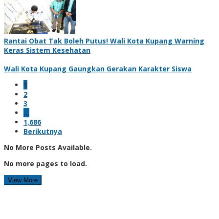
Rantai Obat Tak Boleh Putus! Wali Kota Kupang Warning
Keras Sistem Kesehatan
Wali Kota Kupang Gaungkan Gerakan Karakter Siswa
1
2
3
…
1,686
Berikutnya
No More Posts Available.
No more pages to load.
View More