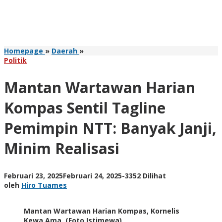
Mantan
Homepage
»
Daerah
»
Wartawan
Politik
Harian
Kompas
Mantan Wartawan Harian
Sentil
Tagline
Kompas Sentil Tagline
Pemimpin
NTT:
Pemimpin NTT: Banyak Janji,
Banyak
Janji,
Minim Realisasi
Minim
Realisasi
oleh
Februari 23, 2025
Februari 24, 2025
-
3352 Dilihat
Hiro
oleh
Hiro Tuames
Tuames
Mantan Wartawan Harian Kompas, Kornelis
Kewa Ama. (Foto Istimewa)