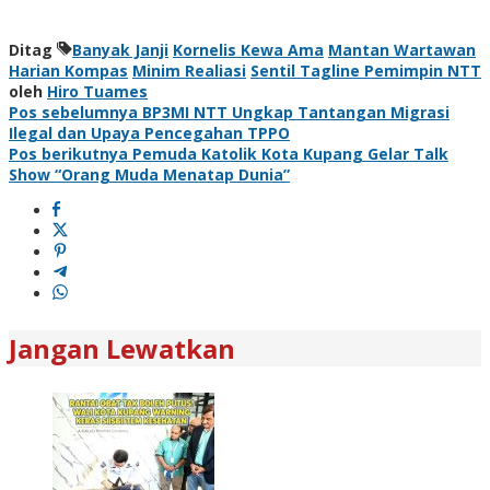
Ditag
Banyak Janji
Kornelis Kewa Ama
Mantan Wartawan
Harian Kompas
Minim Realiasi
Sentil Tagline Pemimpin NTT
oleh
Hiro Tuames
Navigasi
Pos sebelumnya
BP3MI NTT Ungkap Tantangan Migrasi
Ilegal dan Upaya Pencegahan TPPO
pos
Pos berikutnya
Pemuda Katolik Kota Kupang Gelar Talk
Show “Orang Muda Menatap Dunia”
Jangan Lewatkan