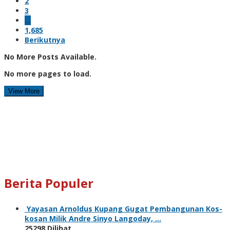
2
3
…
1,685
Berikutnya
No More Posts Available.
No more pages to load.
View More
Berita Populer
Yayasan Arnoldus Kupang Gugat Pembangunan Kos-
kosan Milik Andre Sinyo Langoday, …
25298 Dilihat