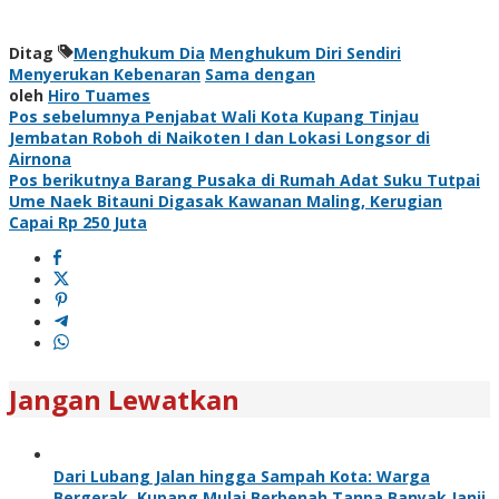
Ditag
Menghukum Dia
Menghukum Diri Sendiri
Menyerukan Kebenaran
Sama dengan
oleh
Hiro Tuames
Navigasi
Pos sebelumnya
Penjabat Wali Kota Kupang Tinjau
Jembatan Roboh di Naikoten I dan Lokasi Longsor di
pos
Airnona
Pos berikutnya
Barang Pusaka di Rumah Adat Suku Tutpai
Ume Naek Bitauni Digasak Kawanan Maling, Kerugian
Capai Rp 250 Juta
Jangan Lewatkan
Dari Lubang Jalan hingga Sampah Kota: Warga
Bergerak, Kupang Mulai Berbenah Tanpa Banyak Janji