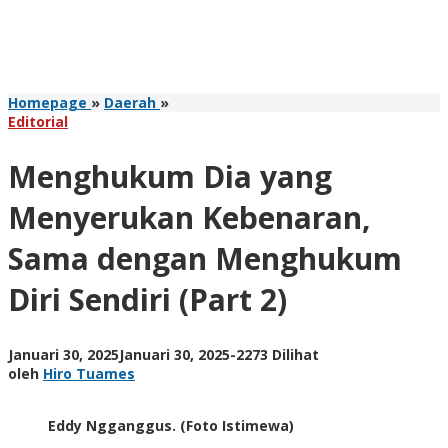
Menghukum
Homepage
»
Daerah
»
Dia
Editorial
yang
Menyerukan
Menghukum Dia yang
Kebenaran,
Sama
Menyerukan Kebenaran,
dengan
Menghukum
Sama dengan Menghukum
Diri
Sendiri
Diri Sendiri (Part 2)
(Part
2)
oleh
Januari 30, 2025
Januari 30, 2025
-
2273 Dilihat
Hiro
oleh
Hiro Tuames
Tuames
Eddy Ngganggus. (Foto Istimewa)