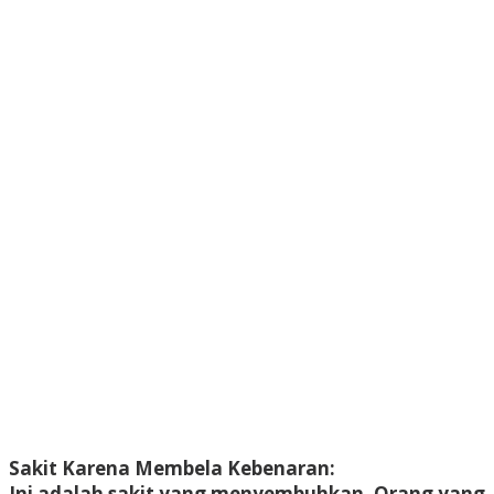
Sakit Karena Membela Kebenaran:
Ini adalah sakit yang menyembuhkan. Orang yang