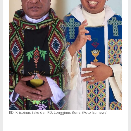
RD. Krispinus Saku dan RD. Longginus Bone. (Foto Istimewa)