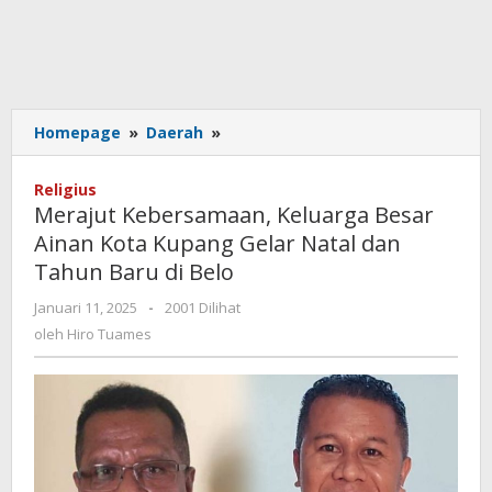
Merajut
Homepage
»
Daerah
»
Kebersamaan,
Keluarga
Religius
Besar
Merajut Kebersamaan, Keluarga Besar
Ainan
Ainan Kota Kupang Gelar Natal dan
Kota
Tahun Baru di Belo
Kupang
Gelar
oleh
Januari 11, 2025
-
2001 Dilihat
Natal
Hiro
oleh
Hiro Tuames
dan
Tuames
Tahun
Baru
di
Belo