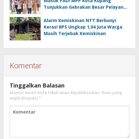
Masuk PAD! MPP Kota Kupang
Tunjukkan Gebrakan Besar Pelayanan
Publik
Alarm Kemiskinan NTT Berbunyi
Keras! BPS Ungkap 1,04 Juta Warga
Masih Terjebak Kemiskinan
Komentar
Tinggalkan Balasan
Alamat email Anda tidak akan dipublikasikan.
Ruas yang
wajib ditandai
*