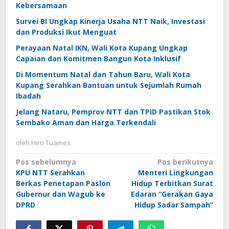
Kebersamaan
Survei BI Ungkap Kinerja Usaha NTT Naik, Investasi
dan Produksi Ikut Menguat
Perayaan Natal IKN, Wali Kota Kupang Ungkap
Capaian dan Komitmen Bangun Kota Inklusif
Di Momentum Natal dan Tahun Baru, Wali Kota
Kupang Serahkan Bantuan untuk Sejumlah Rumah
Ibadah
Jelang Nataru, Pemprov NTT dan TPID Pastikan Stok
Sembako Aman dan Harga Terkendali
oleh
Hiro Tuames
Navigasi
Pos sebelumnya
Pos berikutnya
KPU NTT Serahkan
Menteri Lingkungan
pos
Berkas Penetapan Paslon
Hidup Terbitkan Surat
Gubernur dan Wagub ke
Edaran “Gerakan Gaya
DPRD
Hidup Sadar Sampah”