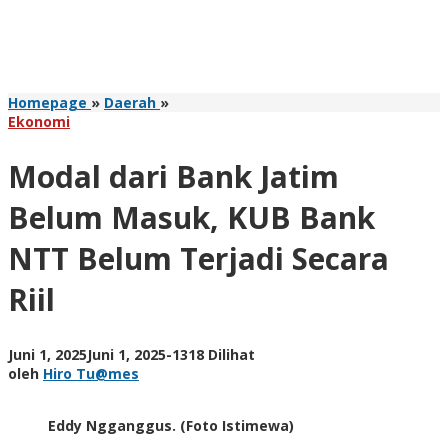
Modal
Homepage
»
Daerah
»
dari
Ekonomi
Bank
Jatim
Modal dari Bank Jatim
Belum
Masuk,
Belum Masuk, KUB Bank
KUB
Bank
NTT Belum Terjadi Secara
NTT
Belum
Riil
Terjadi
Secara
Riil
oleh
Juni 1, 2025
Juni 1, 2025
-
1318 Dilihat
Hiro
oleh
Hiro Tu@mes
Tu@mes
Eddy Ngganggus. (Foto Istimewa)