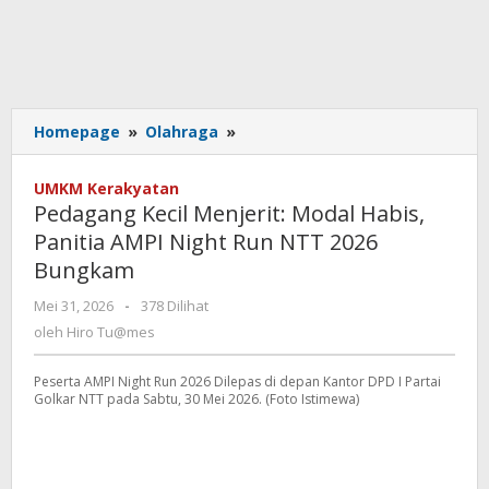
Pedagang
Homepage
»
Olahraga
»
Kecil
Menjerit:
UMKM Kerakyatan
Modal
Pedagang Kecil Menjerit: Modal Habis,
Habis,
Panitia AMPI Night Run NTT 2026
Panitia
Bungkam
AMPI
Night
oleh
Mei 31, 2026
-
378 Dilihat
Run
Hiro
oleh
Hiro Tu@mes
NTT
Tu@mes
2026
Bungkam
Peserta AMPI Night Run 2026 Dilepas di depan Kantor DPD I Partai
Golkar NTT pada Sabtu, 30 Mei 2026. (Foto Istimewa)