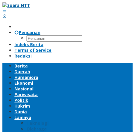
Lewati
ke
konten
Pencarian
Indeks Berita
Terms of Service
Redaksi
Berita
Daerah
Humaniora
Ekonomi
Nasional
Pariwisata
Politik
Hukrim
Dunia
Lainnya
Teknologi
Olahraga