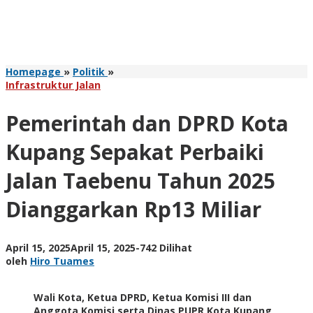
Pemerintah
Homepage
»
Politik
»
dan
Infrastruktur Jalan
DPRD
Kota
Pemerintah dan DPRD Kota
Kupang
Sepakat
Kupang Sepakat Perbaiki
Perbaiki
Jalan
Jalan Taebenu Tahun 2025
Taebenu
Tahun
Dianggarkan Rp13 Miliar
2025
Dianggarkan
Rp13
Miliar
oleh
April 15, 2025
April 15, 2025
-
742 Dilihat
Hiro
oleh
Hiro Tuames
Tuames
Wali Kota, Ketua DPRD, Ketua Komisi III dan
Anggota Komisi serta Dinas PUPR Kota Kupang