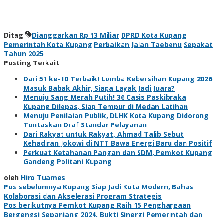
Ditag
Dianggarkan Rp 13 Miliar
DPRD Kota Kupang
Pemerintah Kota Kupang
Perbaikan Jalan Taebenu
Sepakat
Tahun 2025
Posting Terkait
Dari 51 ke-10 Terbaik! Lomba Kebersihan Kupang 2026
Masuk Babak Akhir, Siapa Layak Jadi Juara?
Menuju Sang Merah Putih! 36 Casis Paskibraka
Kupang Dilepas, Siap Tempur di Medan Latihan
Menuju Penilaian Publik, DLHK Kota Kupang Didorong
Tuntaskan Draf Standar Pelayanan
Dari Rakyat untuk Rakyat, Ahmad Talib Sebut
Kehadiran Jokowi di NTT Bawa Energi Baru dan Positif
Perkuat Ketahanan Pangan dan SDM, Pemkot Kupang
Gandeng Politani Kupang
oleh
Hiro Tuames
Navigasi
Pos sebelumnya
Kupang Siap Jadi Kota Modern, Bahas
Kolaborasi dan Akselerasi Program Strategis
pos
Pos berikutnya
Pemkot Kupang Raih 15 Penghargaan
Bergengsi Sepanjang 2024, Bukti Sinergi Pemerintah dan