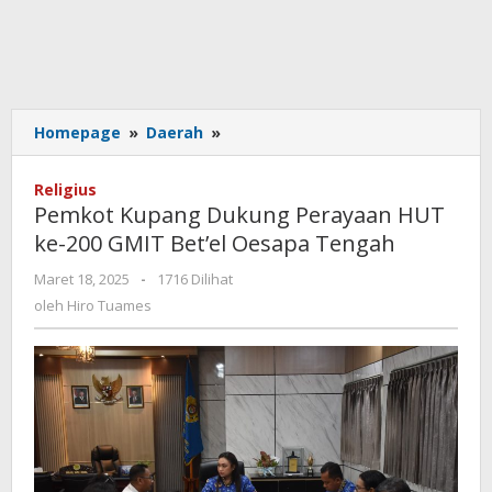
Pemkot
Homepage
»
Daerah
»
Kupang
Dukung
Religius
Perayaan
Pemkot Kupang Dukung Perayaan HUT
HUT
ke-200 GMIT Bet’el Oesapa Tengah
ke-
200
oleh
Maret 18, 2025
-
1716 Dilihat
GMIT
Hiro
oleh
Hiro Tuames
Bet’el
Tuames
Oesapa
Tengah