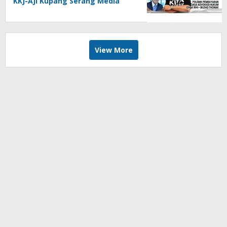
KKJ-AJI Kupang Serang Media
Tak Berimbang
View More