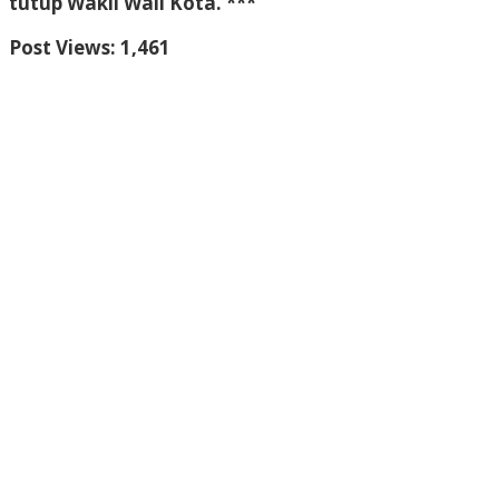
tutup Wakil Wali Kota. ***
Post Views:
1,461