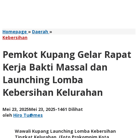
Pemkot
Homepage
»
Daerah
»
Kupang
Kebersihan
Gelar
Rapat
Pemkot Kupang Gelar Rapat
Kerja
Bakti
Kerja Bakti Massal dan
Massal
dan
Launching Lomba
Launching
Lomba
Kebersihan Kelurahan
Kebersihan
Kelurahan
oleh
Mei 23, 2025
Mei 23, 2025
-
1461 Dilihat
Hiro
oleh
Hiro Tu@mes
Tu@mes
Wawali Kupang Launching Lomba Kebersihan
Tingkat Kelurahan. (Foto Prokompim Kota