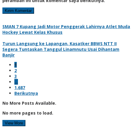
peramban ini untuk komentar saya berikutnya.
SMAN 7 Kupang Jadi Motor Penggerak Lahirnya Atlet Muda
Hockey Lewat Kelas Khusus
Turun Langsung ke Lapangan, Kasatker BBWS NTT II
Segera Tuntaskan Tanggul Linamnutu Usai Dihantam
Banjir
1
2
3
…
1,687
Berikutnya
No More Posts Available.
No more pages to load.
View More