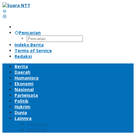
Lewati
ke
konten
Pencarian
Indeks Berita
Terms of Service
Redaksi
Berita
Daerah
Humaniora
Ekonomi
Nasional
Pariwisata
Politik
Hukrim
Dunia
Lainnya
Teknologi
Olahraga