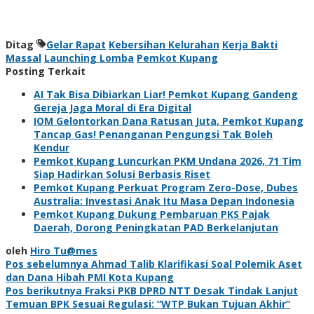
Ditag
Gelar Rapat
Kebersihan Kelurahan
Kerja Bakti
Massal
Launching Lomba
Pemkot Kupang
Posting Terkait
AI Tak Bisa Dibiarkan Liar! Pemkot Kupang Gandeng
Gereja Jaga Moral di Era Digital
IOM Gelontorkan Dana Ratusan Juta, Pemkot Kupang
Tancap Gas! Penanganan Pengungsi Tak Boleh
Kendur
Pemkot Kupang Luncurkan PKM Undana 2026, 71 Tim
Siap Hadirkan Solusi Berbasis Riset
Pemkot Kupang Perkuat Program Zero-Dose, Dubes
Australia: Investasi Anak Itu Masa Depan Indonesia
Pemkot Kupang Dukung Pembaruan PKS Pajak
Daerah, Dorong Peningkatan PAD Berkelanjutan
oleh
Hiro Tu@mes
Navigasi
Pos sebelumnya
Ahmad Talib Klarifikasi Soal Polemik Aset
dan Dana Hibah PMI Kota Kupang
pos
Pos berikutnya
Fraksi PKB DPRD NTT Desak Tindak Lanjut
Temuan BPK Sesuai Regulasi: “WTP Bukan Tujuan Akhir”