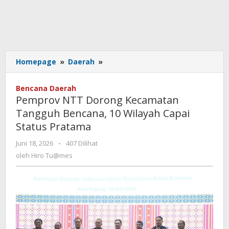
Pemprov
Homepage
»
Daerah
»
NTT
Dorong
Bencana Daerah
Kecamatan
Pemprov NTT Dorong Kecamatan
Tangguh
Tangguh Bencana, 10 Wilayah Capai
Bencana,
Status Pratama
10
Wilayah
oleh
Juni 18, 2026
-
407 Dilihat
Capai
Hiro
oleh
Hiro Tu@mes
Status
Tu@mes
Pratama