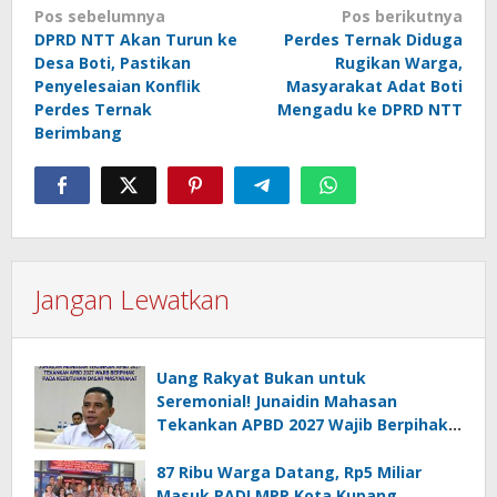
Navigasi
Pos sebelumnya
Pos berikutnya
DPRD NTT Akan Turun ke
Perdes Ternak Diduga
pos
Desa Boti, Pastikan
Rugikan Warga,
Penyelesaian Konflik
Masyarakat Adat Boti
Perdes Ternak
Mengadu ke DPRD NTT
Berimbang
Jangan Lewatkan
Uang Rakyat Bukan untuk
Seremonial! Junaidin Mahasan
Tekankan APBD 2027 Wajib Berpihak
pada Kebutuhan Dasar Masyarakat
87 Ribu Warga Datang, Rp5 Miliar
Masuk PAD! MPP Kota Kupang